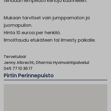
tehdään lempeästi kehoja kuunnellen.
Mukaan tarvitset vain jumppamaton ja
juomapullon.
Hinta 10 euroa per henkilö.
Ilmoittaudu etukäteen tai ilmesty paikalle.
Tervetuloa!
Jenny Albrecht, Dharma Hyvinvointipalvelut
045 77 10 36 17
Pirtin Perinnepuisto