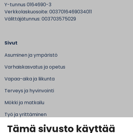
Y-tunnus 0164690-3
Verkkolaskuosoite: 0037016469034011
Välittäjätunnus: 003703575029
Sivut
Asuminen ja ympäristö
Varhaiskasvatus ja opetus
Vapaa-aika ja liikunta
Terveys ja hyvinvointi
Mökki ja matkailu
Työ ja yrittäminen
Tämä sivusto käyttää
Kunta ja hallinto