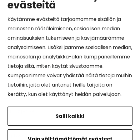
evästeitä
Käytämme evästeitä tarjoamamme sisällön ja
Suosituimmat sivut
mainosten räätälöimiseen, sosiaalisen median
ominaisuuksien tukemiseen ja kävijämäärämme
Esityslistat, pöytäkirjat, viranhaltijapäätökset ja
analysoimiseen. Lisäksi jaamme sosiaalisen median,
kuulutukset
mainosalan ja analytiikka-alan kumppaneillemme
Tietoa ja ohjeistusta koronavirukseen liittyen
tietoja siitä, miten käytät sivustoamme.
Asiointipiste
Kumppanimme voivat yhdistää näitä tietoja muihin
tietoihin, joita olet antanut heille tai joita on
Sähköinen asiointi
kerätty, kun olet käyttänyt heidän palvelujaan.
Yhteydenotto
Karttapalvelu
Salli kaikki
Tilavaraus
Kuntosali
Vain välttämättömät evästeet