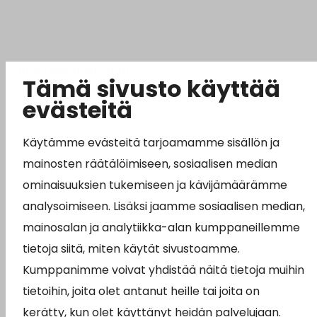
Suosituimmat sivut
Tämä sivusto käyttää
Esityslistat, pöytäkirjat, viranhaltijapäätökset ja
evästeitä
kuulutukset
Käytämme evästeitä tarjoamamme sisällön ja
Tietoa ja ohjeistusta koronavirukseen liittyen
mainosten räätälöimiseen, sosiaalisen median
Asiointipiste
ominaisuuksien tukemiseen ja kävijämäärämme
Sähköinen asiointi
analysoimiseen. Lisäksi jaamme sosiaalisen median,
mainosalan ja analytiikka-alan kumppaneillemme
Yhteydenotto
tietoja siitä, miten käytät sivustoamme.
Karttapalvelu
Kumppanimme voivat yhdistää näitä tietoja muihin
Tilavaraus
tietoihin, joita olet antanut heille tai joita on
kerätty, kun olet käyttänyt heidän palvelujaan.
Kuntosali