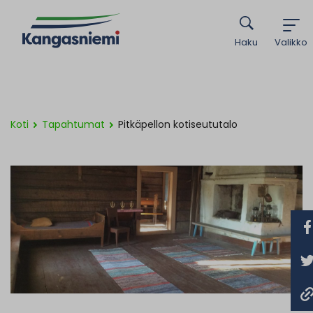
Haku
Valikko
Koti
Tapahtumat
Pitkäpellon kotiseututalo