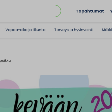
Tapahtumat
Vapaa-aika ja liikunta
Terveys ja hyvinvointi
Mökki
paikka