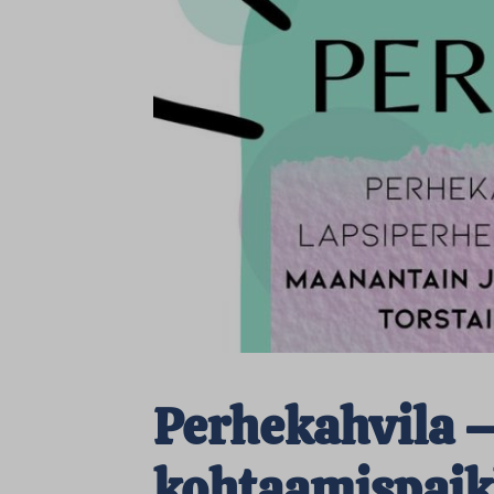
Perhekahvila 
kohtaamispai