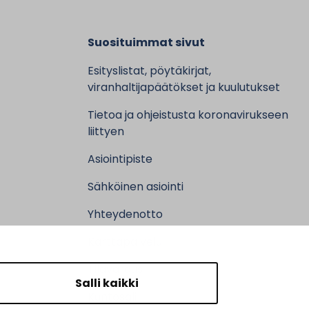
Suosituimmat sivut
Esityslistat, pöytäkirjat,
viranhaltijapäätökset ja kuulutukset
Tietoa ja ohjeistusta koronavirukseen
liittyen
Asiointipiste
Sähköinen asiointi
Yhteydenotto
Karttapalvelu
Tilavaraus
Salli kaikki
Kuntosali