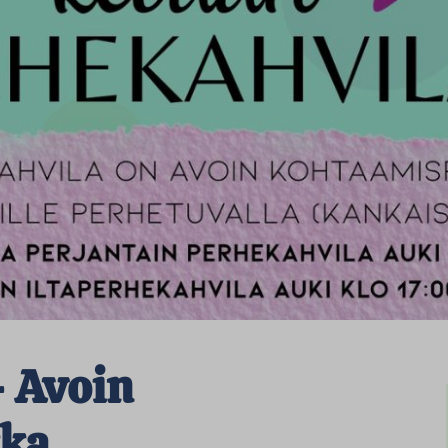
– Avoin
kka