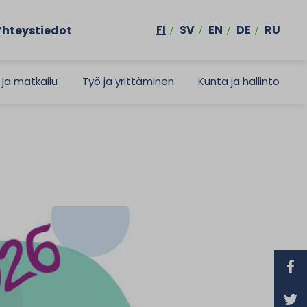
FI
SV
EN
DE
RU
Yhteystiedot
 ja matkailu
Työ ja yrittäminen
Kunta ja hallinto