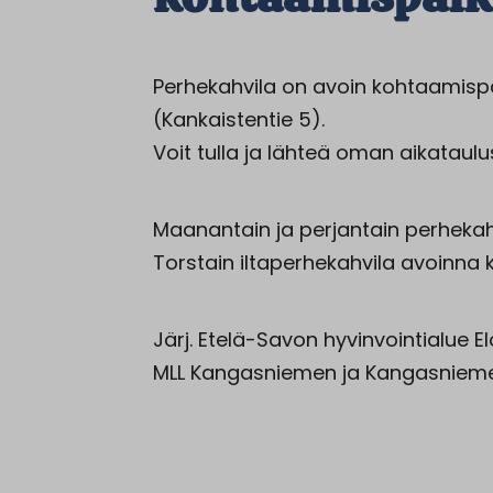
Perhekahvila on avoin kohtaamispai
(Kankaistentie 5).
Voit tulla ja lähteä oman aikataul
Maanantain ja perjantain perhekahv
Torstain iltaperhekahvila avoinna kl
Järj. Etelä-Savon hyvinvointialue
MLL Kangasniemen ja Kangasnieme