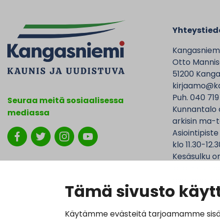
Yhteystied
Kangasniem
Otto Mannise
51200 Kanga
kirjaamo@ka
Puh. 040 719
Seuraa meitä sosiaalisessa
Kunnantalo 
mediassa
arkisin ma-t
Asiointipiste
klo 11.30-12.3
Kesäsulku on
jolloin Kunna
ovat avoinna
Tämä sivusto käytt
Käytämme evästeitä tarjoamamme sisällö