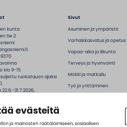
ot
Sivut
en kunta
Asuminen ja ympäristö
n tie 2
Varhaiskasvatus ja opetus
sniemi
ngasniemi.fi
Vapaa-aika ja liikunta
 9370
avoinna
Terveys ja hyvinvointi
o klo 9-15.
Mökki ja matkailu
 suljettu ruokatauon ajaksi
0.
Työ ja yrittäminen
 22.6.-31.7.2026,
ntalo sekä asiointipiste
Kunta ja hallinto
 ma-to klo 9-12.
ää evästeitä
n ja mainosten räätälöimiseen, sosiaalisen