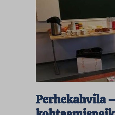
Perhekahvila 
kohtaamispai