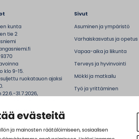
ot
Sivut
en kunta
Asuminen ja ympäristö
n tie 2
Varhaiskasvatus ja opetus
sniemi
ngasniemi.fi
Vapaa-aika ja liikunta
 9370
avoinna
Terveys ja hyvinvointi
o klo 9-15.
Mökki ja matkailu
 suljettu ruokatauon ajaksi
0.
Työ ja yrittäminen
 22.6.-31.7.2026,
ntalo sekä asiointipiste
Kunta ja hallinto
 ma-to klo 9-12.
ää evästeitä
n ja mainosten räätälöimiseen, sosiaalisen