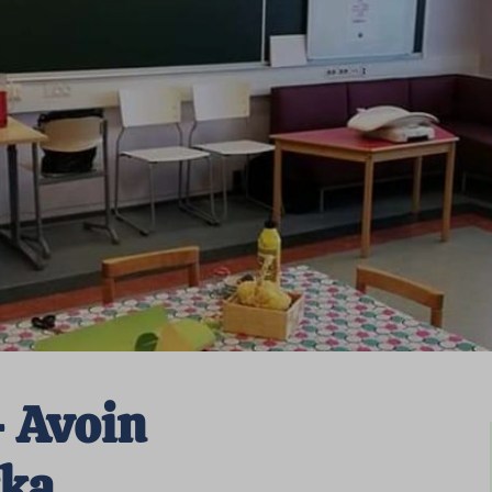
– Avoin
kka