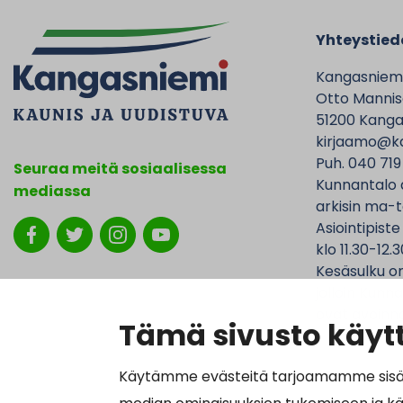
Yhteystied
Kangasniem
Otto Mannise
51200 Kanga
kirjaamo@ka
Puh. 040 719
Seuraa meitä sosiaalisessa
Kunnantalo 
mediassa
arkisin ma-t
Asiointipiste
klo 11.30-12.3
Kesäsulku on
jolloin Kunna
ovat avoinna
Tämä sivusto käytt
Käytämme evästeitä tarjoamamme sisällö