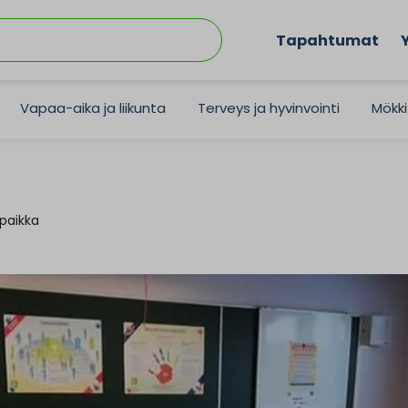
Tapahtumat
Vapaa-aika ja liikunta
Terveys ja hyvinvointi
Mökki
paikka