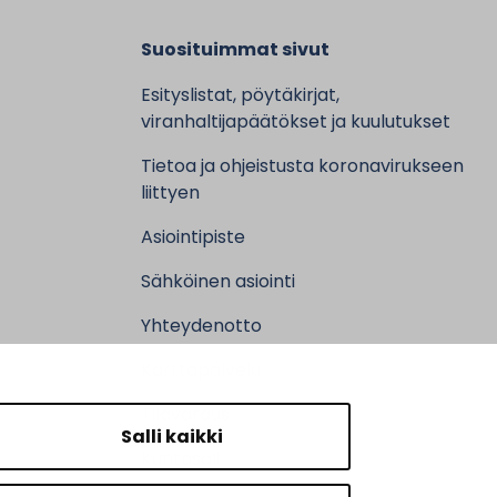
Suosituimmat sivut
Esityslistat, pöytäkirjat,
viranhaltijapäätökset ja kuulutukset
Tietoa ja ohjeistusta koronavirukseen
liittyen
Asiointipiste
Sähköinen asiointi
Yhteydenotto
Karttapalvelu
Tilavaraus
Salli kaikki
Kuntosali