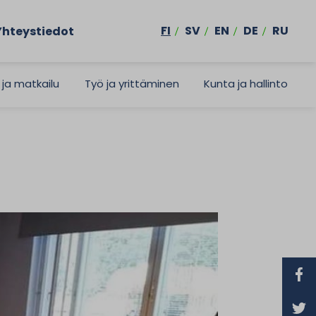
FI
SV
EN
DE
RU
Yhteystiedot
 ja matkailu
Työ ja yrittäminen
Kunta ja hallinto