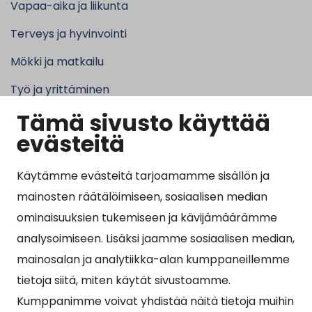
Vapaa-aika ja liikunta
Terveys ja hyvinvointi
Mökki ja matkailu
Työ ja yrittäminen
Tämä sivusto käyttää
Kunta ja hallinto
evästeitä
Käytämme evästeitä tarjoamamme sisällön ja
Suosituimmat sivut
mainosten räätälöimiseen, sosiaalisen median
ominaisuuksien tukemiseen ja kävijämäärämme
Esityslistat, pöytäkirjat, viranhaltijapäätökset ja
analysoimiseen. Lisäksi jaamme sosiaalisen median,
kuulutukset
mainosalan ja analytiikka-alan kumppaneillemme
Tietoa ja ohjeistusta koronavirukseen liittyen
tietoja siitä, miten käytät sivustoamme.
Asiointipiste
Kumppanimme voivat yhdistää näitä tietoja muihin