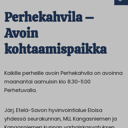
Perhekahvila –
Avoin
kohtaamispaikka
Kaikille perheille avoin Perhekahvila on avoinna
maanantai aamuisin klo 8.30-11.00
Perhetuvalla.
Järj. Etelä-Savon hyvinvointialue Eloisa
yhdessä seurakunnan, MLL Kangasniemen ja
Kangasniemen kunnan varhaiskasvatuksen