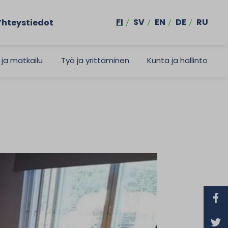
FI
SV
EN
DE
RU
Yhteystiedot
 ja matkailu
Työ ja yrittäminen
Kunta ja hallinto