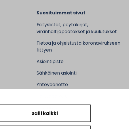
Suosituimmat sivut
Esityslistat, pöytäkirjat,
viranhaltijapäätökset ja kuulutukset
Tietoa ja ohjeistusta koronavirukseen
liittyen
Asiointipiste
Sähköinen asiointi
Yhteydenotto
Karttapalvelu
Tilavaraus
Salli kaikki
Kuntosali