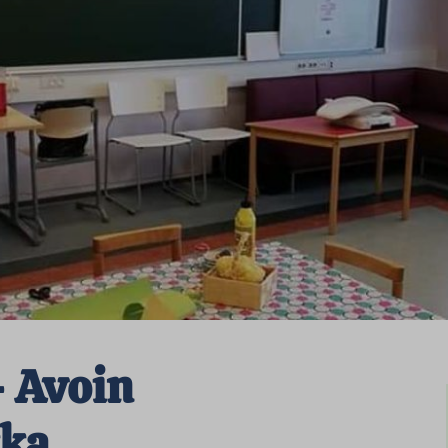
– Avoin
kka