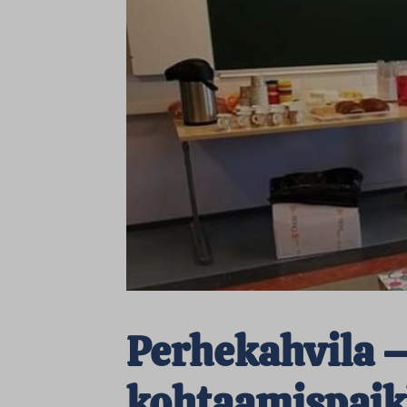
Perhekahvila 
kohtaamispai