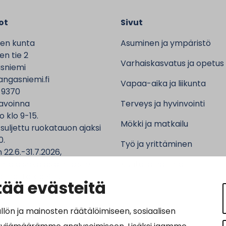
ot
Sivut
en kunta
Asuminen ja ympäristö
n tie 2
Varhaiskasvatus ja opetus
sniemi
ngasniemi.fi
Vapaa-aika ja liikunta
 9370
avoinna
Terveys ja hyvinvointi
o klo 9-15.
Mökki ja matkailu
 suljettu ruokatauon ajaksi
0.
Työ ja yrittäminen
 22.6.-31.7.2026,
ntalo sekä asiointipiste
Kunta ja hallinto
 ma-to klo 9-12.
ää evästeitä
n ja mainosten räätälöimiseen, sosiaalisen