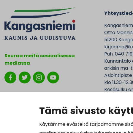
Yhteystied
Kangasniem
Otto Mannise
51200 Kanga
kirjaamo@ka
Puh. 040 719
Seuraa meitä sosiaalisessa
Kunnantalo 
mediassa
arkisin ma-t
Asiointipiste
klo 11.30-12.3
Kesäsulku on
jolloin Kunna
ovat avoinna
Tämä sivusto käytt
Käytämme evästeitä tarjoamamme sisällö