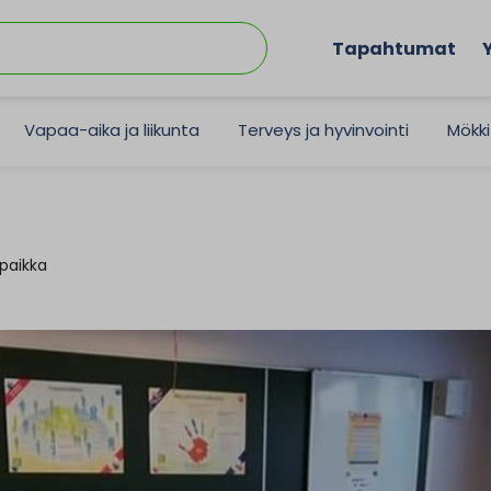
Tapahtumat
Vapaa-aika ja liikunta
Terveys ja hyvinvointi
Mökki
paikka