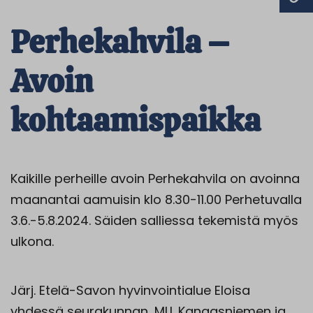
Perhekahvila –
Avoin
kohtaamispaikka
Kaikille perheille avoin Perhekahvila on avoinna
maanantai aamuisin klo 8.30-11.00 Perhetuvalla
3.6.-5.8.2024. Säiden salliessa tekemistä myös
ulkona.
Järj. Etelä-Savon hyvinvointialue Eloisa
yhdessä seurakunnan, MLL Kangasniemen ja