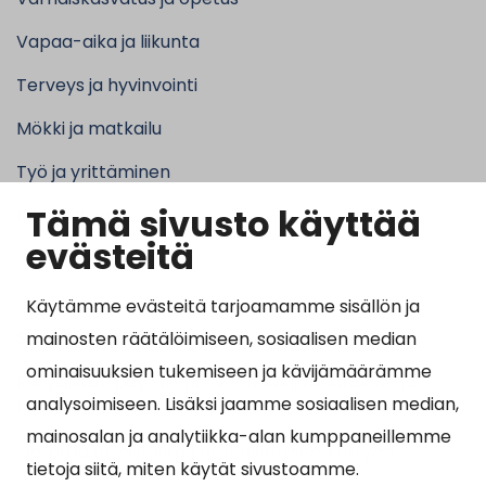
Vapaa-aika ja liikunta
Terveys ja hyvinvointi
Mökki ja matkailu
Työ ja yrittäminen
Tämä sivusto käyttää
Kunta ja hallinto
evästeitä
Käytämme evästeitä tarjoamamme sisällön ja
Suosituimmat sivut
mainosten räätälöimiseen, sosiaalisen median
ominaisuuksien tukemiseen ja kävijämäärämme
Esityslistat, pöytäkirjat, viranhaltijapäätökset ja
analysoimiseen. Lisäksi jaamme sosiaalisen median,
kuulutukset
mainosalan ja analytiikka-alan kumppaneillemme
Tietoa ja ohjeistusta koronavirukseen liittyen
tietoja siitä, miten käytät sivustoamme.