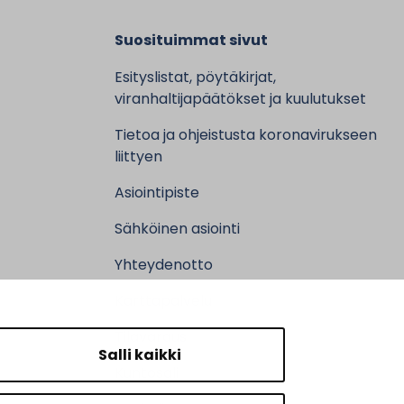
Suosituimmat sivut
Esityslistat, pöytäkirjat,
viranhaltijapäätökset ja kuulutukset
Tietoa ja ohjeistusta koronavirukseen
liittyen
Asiointipiste
Sähköinen asiointi
Yhteydenotto
Karttapalvelu
Tilavaraus
Salli kaikki
Kuntosali