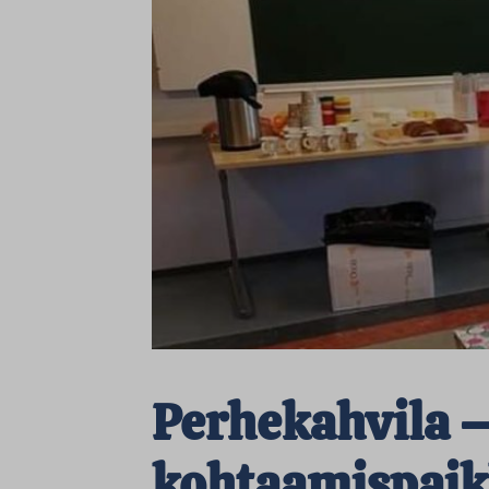
Perhekahvila 
kohtaamispai