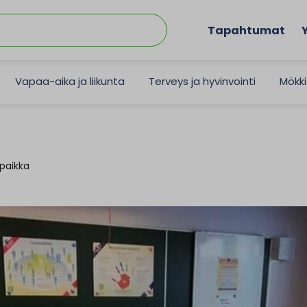
Tapahtumat
Vapaa-aika ja liikunta
Terveys ja hyvinvointi
Mökki
paikka