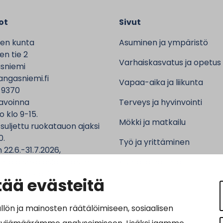
ot
Sivut
en kunta
Asuminen ja ympäristö
n tie 2
Varhaiskasvatus ja opetus
sniemi
ngasniemi.fi
Vapaa-aika ja liikunta
 9370
avoinna
Terveys ja hyvinvointi
o klo 9-15.
Mökki ja matkailu
 suljettu ruokatauon ajaksi
0.
Työ ja yrittäminen
 22.6.-31.7.2026,
ntalo sekä asiointipiste
Kunta ja hallinto
 ma-to klo 9-12.
ää evästeitä
n ja mainosten räätälöimiseen, sosiaalisen