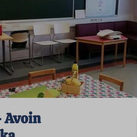
– Avoin
kka