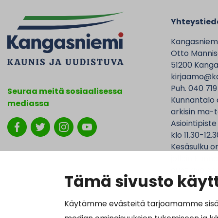
Yhteystied
Kangasniem
Otto Mannise
51200 Kanga
kirjaamo@ka
Puh. 040 719
Seuraa meitä sosiaalisessa
Kunnantalo 
mediassa
arkisin ma-t
Asiointipiste
klo 11.30-12.3
Kesäsulku on
jolloin Kunna
ovat avoinna
Tämä sivusto käytt
Käytämme evästeitä tarjoamamme sisällö