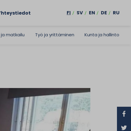
FI
SV
EN
DE
RU
Yhteystiedot
 ja matkailu
Työ ja yrittäminen
Kunta ja hallinto