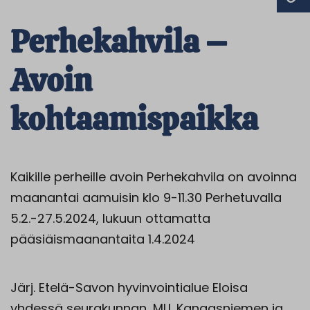
Perhekahvila –
Avoin
kohtaamispaikka
Kaikille perheille avoin Perhekahvila on avoinna
maanantai aamuisin klo 9-11.30 Perhetuvalla
5.2.-27.5.2024, lukuun ottamatta
pääsiäismaanantaita 1.4.2024
Järj. Etelä-Savon hyvinvointialue Eloisa
yhdessä seurakunnan, MLL Kangasniemen ja