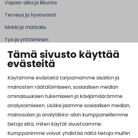
Vapaa-aika ja liikunta
Terveys ja hyvinvointi
Mökki ja matkailu
Työ ja yrittäminen
Tämä sivusto käyttää
Kunta ja hallinto
evästeitä
Käytämme evästeitä tarjoamamme sisällön ja
Suosituimmat sivut
mainosten räätälöimiseen, sosiaalisen median
ominaisuuksien tukemiseen ja kävijämäärämme
Esityslistat, pöytäkirjat, viranhaltijapäätökset ja
analysoimiseen. Lisäksi jaamme sosiaalisen median,
kuulutukset
mainosalan ja analytiikka-alan kumppaneillemme
Tietoa ja ohjeistusta koronavirukseen liittyen
tietoja siitä, miten käytät sivustoamme.
Asiointipiste
Kumppanimme voivat yhdistää näitä tietoja muihin