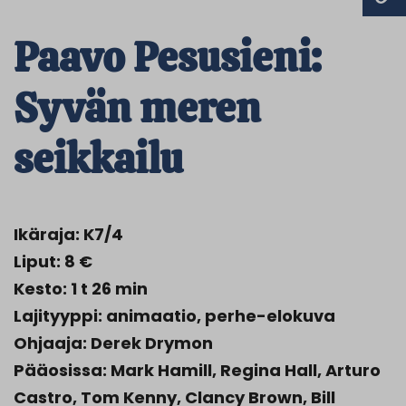
Paavo Pesusieni:
Syvän meren
seikkailu
Ikäraja: K7/4
Liput: 8 €
Kesto: 1 t 26 min
Lajityyppi: animaatio, perhe-elokuva
Ohjaaja: Derek Drymon
Pääosissa: Mark Hamill, Regina Hall, Arturo
Castro, Tom Kenny, Clancy Brown, Bill