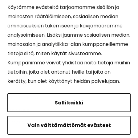
Käytämme evästeitä tarjoamamme sisällön ja
Suosituimmat sivut
mainosten räätälöimiseen, sosiaalisen median
ominaisuuksien tukemiseen ja kävijämäärämme
Esityslistat, pöytäkirjat, viranhaltijapäätökset ja
analysoimiseen. Lisäksi jaamme sosiaalisen median,
kuulutukset
mainosalan ja analytiikka-alan kumppaneillemme
Tietoa ja ohjeistusta koronavirukseen liittyen
tietoja siitä, miten käytät sivustoamme.
Asiointipiste
Kumppanimme voivat yhdistää näitä tietoja muihin
tietoihin, joita olet antanut heille tai joita on
Sähköinen asiointi
kerätty, kun olet käyttänyt heidän palvelujaan.
Yhteydenotto
Karttapalvelu
Salli kaikki
Tilavaraus
Kuntosali
Vain välttämättömät evästeet
Ruokalistat