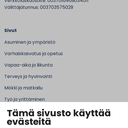
Verkkolaskuosoite: 0037016469034011
Välittäjätunnus: 003703575029
Sivut
Asuminen ja ympäristö
Varhaiskasvatus ja opetus
Vapaa-aika ja liikunta
Terveys ja hyvinvointi
Mökki ja matkailu
Työ ja yrittäminen
Tämä sivusto käyttää
Kunta ja hallinto
evästeitä