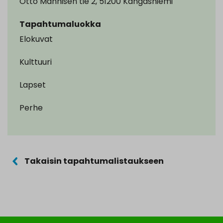
Otto Mannisen tie 2, 51200 Kangasniemi
Tapahtumaluokka
Elokuvat
Kulttuuri
Lapset
Perhe
Takaisin tapahtumalistaukseen