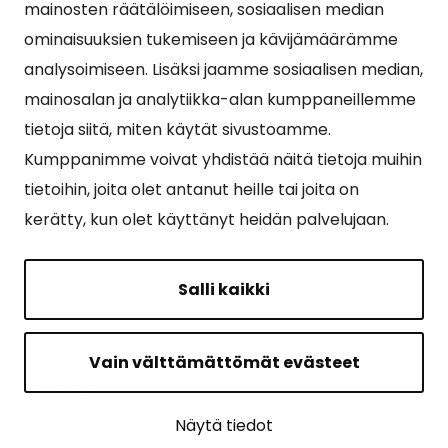
Suosituimmat sivut
mainosten räätälöimiseen, sosiaalisen median
ominaisuuksien tukemiseen ja kävijämäärämme
Esityslistat, pöytäkirjat, viranhaltijapäätökset ja
analysoimiseen. Lisäksi jaamme sosiaalisen median,
kuulutukset
mainosalan ja analytiikka-alan kumppaneillemme
Tietoa ja ohjeistusta koronavirukseen liittyen
tietoja siitä, miten käytät sivustoamme.
Asiointipiste
Kumppanimme voivat yhdistää näitä tietoja muihin
tietoihin, joita olet antanut heille tai joita on
Sähköinen asiointi
kerätty, kun olet käyttänyt heidän palvelujaan.
Yhteydenotto
Karttapalvelu
Salli kaikki
Tilavaraus
Kuntosali
Vain välttämättömät evästeet
Ruokalistat
Näytä tiedot