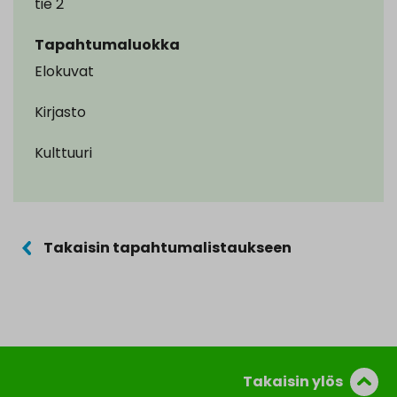
tie 2
Tapahtumaluokka
Elokuvat
Kirjasto
Kulttuuri
Takaisin tapahtumalistaukseen
Takaisin ylös