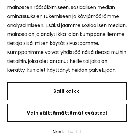
Suosituimmat sivut
mainosten räätälöimiseen, sosiaalisen median
ominaisuuksien tukemiseen ja kävijämäärämme
Esityslistat, pöytäkirjat, viranhaltijapäätökset ja
analysoimiseen. Lisäksi jaamme sosiaalisen median,
kuulutukset
mainosalan ja analytiikka-alan kumppaneillemme
Tietoa ja ohjeistusta koronavirukseen liittyen
tietoja siitä, miten käytät sivustoamme.
Asiointipiste
Kumppanimme voivat yhdistää näitä tietoja muihin
tietoihin, joita olet antanut heille tai joita on
Sähköinen asiointi
kerätty, kun olet käyttänyt heidän palvelujaan.
Yhteydenotto
Karttapalvelu
Salli kaikki
Tilavaraus
Kuntosali
Vain välttämättömät evästeet
Ruokalistat
Näytä tiedot