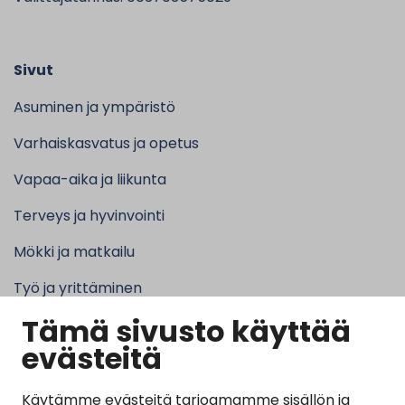
Sivut
Asuminen ja ympäristö
Varhaiskasvatus ja opetus
Vapaa-aika ja liikunta
Terveys ja hyvinvointi
Mökki ja matkailu
Työ ja yrittäminen
Tämä sivusto käyttää
Kunta ja hallinto
evästeitä
Käytämme evästeitä tarjoamamme sisällön ja