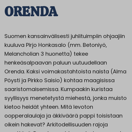
ORENDA
Suomen kansainvälisesti juhlituimpiin ohjaajiin
kuuluva Pirjo Honkasalo (mm. Betoniyö,
Melancholian 3 huonetta) tekee
henkeäsalpaavan paluun uutuudellaan
Orenda. Kaksi voimakastahtoista naista (Alma
Pöysti ja Pirkko Saisio) kohtaa maagisissa
saaristomaisemissa. Kumpaakin kuristaa
syyllisyys menetetystä miehestä, jonka muisto
kietoo heidät yhteen. Mitä levoton
oopperalaulaja ja äkkiväärä pappi toisistaan
oikein hakevat? Arkitodellisuuden rajoja