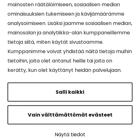
Suosituimmat sivut
mainosten räätälöimiseen, sosiaalisen median
ominaisuuksien tukemiseen ja kävijämäärämme
Esityslistat, pöytäkirjat, viranhaltijapäätökset ja
analysoimiseen. Lisäksi jaamme sosiaalisen median,
kuulutukset
mainosalan ja analytiikka-alan kumppaneillemme
Tietoa ja ohjeistusta koronavirukseen liittyen
tietoja siitä, miten käytät sivustoamme.
Asiointipiste
Kumppanimme voivat yhdistää näitä tietoja muihin
tietoihin, joita olet antanut heille tai joita on
Sähköinen asiointi
kerätty, kun olet käyttänyt heidän palvelujaan.
Yhteydenotto
Karttapalvelu
Salli kaikki
Tilavaraus
Kuntosali
Vain välttämättömät evästeet
Ruokalistat
Näytä tiedot