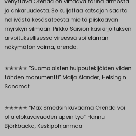
venyttävä Orenda on virtaava tarina armosta
ja ankaruudesta. Se kuljettaa katsojan saarta
hellivästä kesäsateesta mieltä piiskaavan
myrskyn silmään. Pirkko Saision käsikirjoituksen
arvoituksellisessa vireessä soi elämän
näkymätön voima, orenda.
✭✭✭✭✭ ”Suomalaisten huipputekijöiden viiden
tähden monumentti” Maija Alander, Helsingin
Sanomat
✭✭✭✭✭ “Max Smedsin kuvaama Orenda voi
olla elokuvavuoden upein työ” Hannu
Björkbacka, Keskipohjanmaa