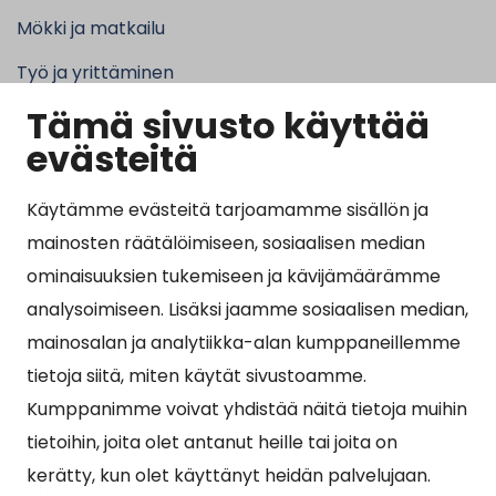
Mökki ja matkailu
Työ ja yrittäminen
Tämä sivusto käyttää
Kunta ja hallinto
evästeitä
Käytämme evästeitä tarjoamamme sisällön ja
Suosituimmat sivut
mainosten räätälöimiseen, sosiaalisen median
ominaisuuksien tukemiseen ja kävijämäärämme
Esityslistat, pöytäkirjat, viranhaltijapäätökset ja
analysoimiseen. Lisäksi jaamme sosiaalisen median,
kuulutukset
mainosalan ja analytiikka-alan kumppaneillemme
Tietoa ja ohjeistusta koronavirukseen liittyen
tietoja siitä, miten käytät sivustoamme.
Asiointipiste
Kumppanimme voivat yhdistää näitä tietoja muihin
tietoihin, joita olet antanut heille tai joita on
Sähköinen asiointi
kerätty, kun olet käyttänyt heidän palvelujaan.
Yhteydenotto