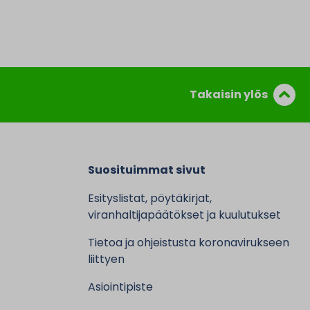
Takaisin ylös
Suosituimmat sivut
Esityslistat, pöytäkirjat,
viranhaltijapäätökset ja kuulutukset
Tietoa ja ohjeistusta koronavirukseen
liittyen
Asiointipiste