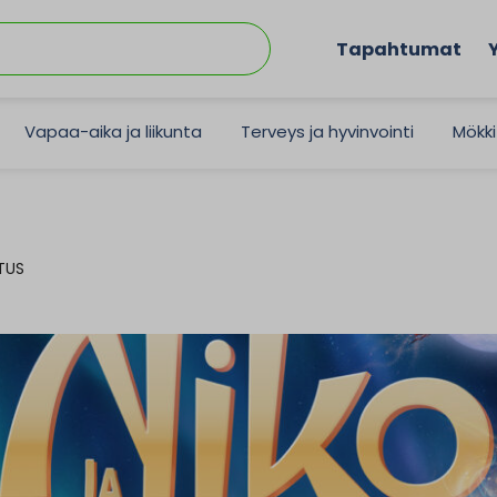
Tapahtumat
Vapaa-aika ja liikunta
Terveys ja hyvinvointi
Mökki
TUS