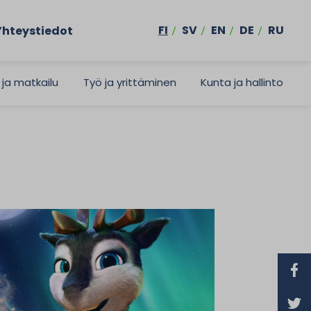
FI
SV
EN
DE
RU
Yhteystiedot
 ja matkailu
Työ ja yrittäminen
Kunta ja hallinto