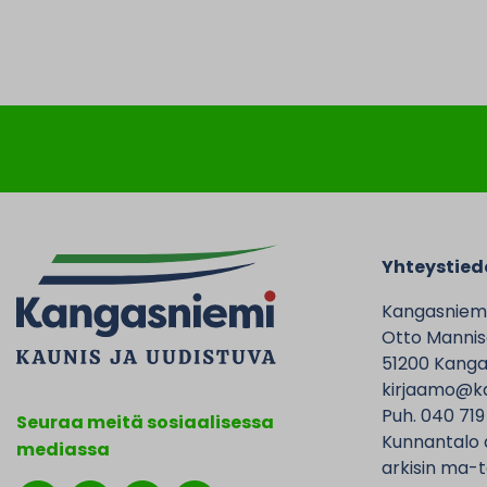
Yhteystied
Kangasniem
Otto Mannise
51200 Kanga
kirjaamo@ka
Puh. 040 719
Seuraa meitä sosiaalisessa
Kunnantalo 
mediassa
arkisin ma-t