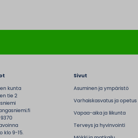
ot
Sivut
en kunta
Asuminen ja ympäristö
n tie 2
Varhaiskasvatus ja opetus
sniemi
ngasniemi.fi
Vapaa-aika ja liikunta
 9370
avoinna
Terveys ja hyvinvointi
o klo 9-15.
Mökki ja matkailu