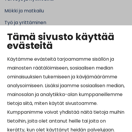
Mökki ja matkailu
Työ ja yrittäminen
Tämä sivusto käyttää
Kunta ja hallinto
evästeitä
Käytämme evästeitä tarjoamamme sisällön ja
Suosituimmat sivut
mainosten räätälöimiseen, sosiaalisen median
ominaisuuksien tukemiseen ja kävijämäärämme
Esityslistat, pöytäkirjat, viranhaltijapäätökset ja
analysoimiseen. Lisäksi jaamme sosiaalisen median,
kuulutukset
mainosalan ja analytiikka-alan kumppaneillemme
Tietoa ja ohjeistusta koronavirukseen liittyen
tietoja siitä, miten käytät sivustoamme.
Asiointipiste
Kumppanimme voivat yhdistää näitä tietoja muihin
tietoihin, joita olet antanut heille tai joita on
Sähköinen asiointi
kerätty, kun olet käyttänyt heidän palvelujaan.