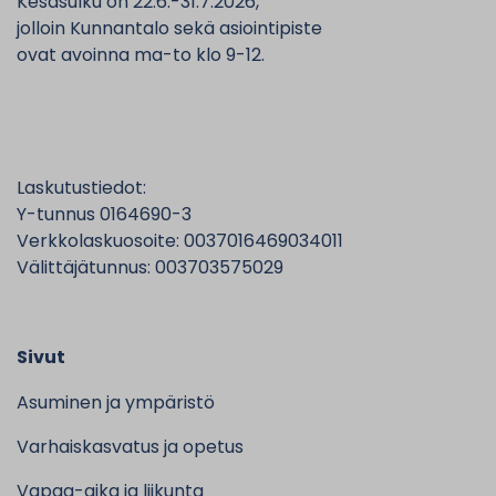
Kesäsulku on 22.6.-31.7.2026,
jolloin Kunnantalo sekä asiointipiste
ovat avoinna ma-to klo 9-12.
Laskutustiedot:
Y-tunnus 0164690-3
Verkkolaskuosoite: 0037016469034011
Välittäjätunnus: 003703575029
Sivut
Asuminen ja ympäristö
Varhaiskasvatus ja opetus
Vapaa-aika ja liikunta