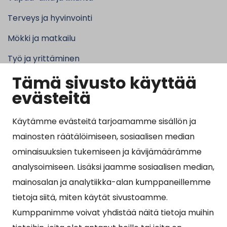
Terveys ja hyvinvointi
Mökki ja matkailu
Työ ja yrittäminen
Tämä sivusto käyttää
Kunta ja hallinto
evästeitä
Käytämme evästeitä tarjoamamme sisällön ja
Suosituimmat sivut
mainosten räätälöimiseen, sosiaalisen median
ominaisuuksien tukemiseen ja kävijämäärämme
Esityslistat, pöytäkirjat, viranhaltijapäätökset ja
analysoimiseen. Lisäksi jaamme sosiaalisen median,
kuulutukset
mainosalan ja analytiikka-alan kumppaneillemme
Tietoa ja ohjeistusta koronavirukseen liittyen
tietoja siitä, miten käytät sivustoamme.
Asiointipiste
Kumppanimme voivat yhdistää näitä tietoja muihin