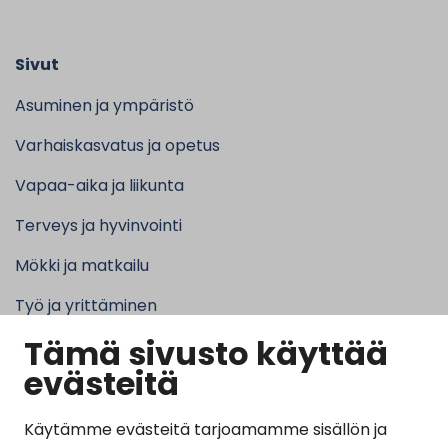
Sivut
Asuminen ja ympäristö
Varhaiskasvatus ja opetus
Vapaa-aika ja liikunta
Terveys ja hyvinvointi
Mökki ja matkailu
Työ ja yrittäminen
Tämä sivusto käyttää
Kunta ja hallinto
evästeitä
Käytämme evästeitä tarjoamamme sisällön ja