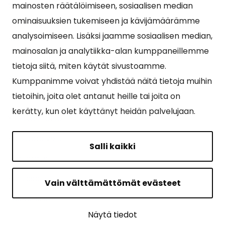
Suosituimmat sivut
mainosten räätälöimiseen, sosiaalisen median
ominaisuuksien tukemiseen ja kävijämäärämme
Esityslistat, pöytäkirjat, viranhaltijapäätökset ja
analysoimiseen. Lisäksi jaamme sosiaalisen median,
kuulutukset
mainosalan ja analytiikka-alan kumppaneillemme
Tietoa ja ohjeistusta koronavirukseen liittyen
tietoja siitä, miten käytät sivustoamme.
Asiointipiste
Kumppanimme voivat yhdistää näitä tietoja muihin
tietoihin, joita olet antanut heille tai joita on
Sähköinen asiointi
kerätty, kun olet käyttänyt heidän palvelujaan.
Yhteydenotto
Karttapalvelu
Salli kaikki
Tilavaraus
Kuntosali
Vain välttämättömät evästeet
Ruokalistat
Näytä tiedot