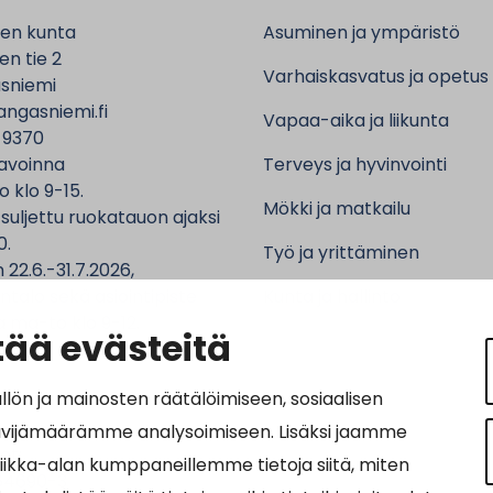
en kunta
Asuminen ja ympäristö
n tie 2
Varhaiskasvatus ja opetus
sniemi
ngasniemi.fi
Vapaa-aika ja liikunta
 9370
avoinna
Terveys ja hyvinvointi
o klo 9-15.
Mökki ja matkailu
 suljettu ruokatauon ajaksi
0.
Työ ja yrittäminen
 22.6.-31.7.2026,
ntalo sekä asiointipiste
Kunta ja hallinto
 ma-to klo 9-12.
ää evästeitä
n ja mainosten räätälöimiseen, sosiaalisen
ävijämäärämme analysoimiseen. Lisäksi jaamme
ot:
tiikka-alan kumppaneillemme tietoja siitä, miten
64690-3