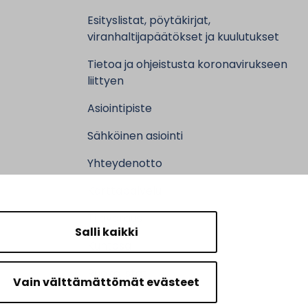
Esityslistat, pöytäkirjat,
viranhaltijapäätökset ja kuulutukset
Tietoa ja ohjeistusta koronavirukseen
liittyen
Asiointipiste
Sähköinen asiointi
Yhteydenotto
Karttapalvelu
Tilavaraus
Salli kaikki
Kuntosali
Ruokalistat
Vain välttämättömät evästeet