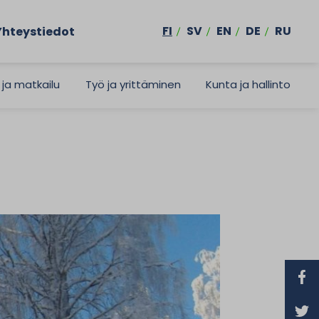
FI
SV
EN
DE
RU
Yhteystiedot
 ja matkailu
Työ ja yrittäminen
Kunta ja hallinto