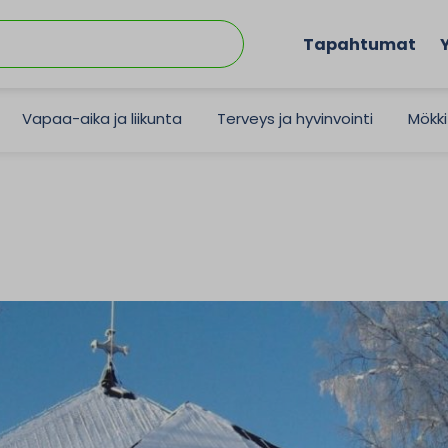
Tapahtumat
Vapaa-aika ja liikunta
Terveys ja hyvinvointi
Mökki