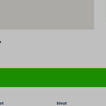
n
ot
Sivut