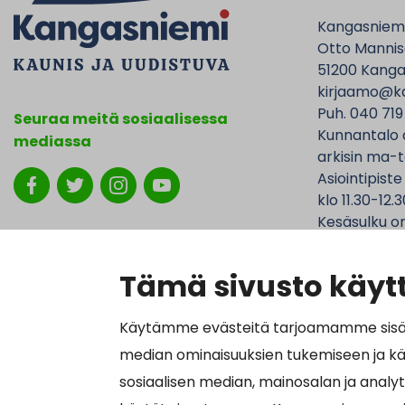
Kangasniem
Otto Mannise
51200 Kanga
kirjaamo@ka
Puh. 040 719
Seuraa meitä sosiaalisessa
Kunnantalo 
mediassa
arkisin ma-t
Asiointipiste
klo 11.30-12.3
Kesäsulku on
jolloin Kunna
ovat avoinna
Tämä sivusto käytt
Käytämme evästeitä tarjoamamme sisällö
median ominaisuuksien tukemiseen ja k
Laskutustied
sosiaalisen median, mainosalan ja analy
Y-tunnus 01