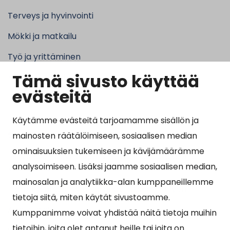
Terveys ja hyvinvointi
Mökki ja matkailu
Työ ja yrittäminen
Tämä sivusto käyttää
Kunta ja hallinto
evästeitä
Käytämme evästeitä tarjoamamme sisällön ja
Suosituimmat sivut
mainosten räätälöimiseen, sosiaalisen median
ominaisuuksien tukemiseen ja kävijämäärämme
Esityslistat, pöytäkirjat, viranhaltijapäätökset ja
analysoimiseen. Lisäksi jaamme sosiaalisen median,
kuulutukset
mainosalan ja analytiikka-alan kumppaneillemme
Tietoa ja ohjeistusta koronavirukseen liittyen
tietoja siitä, miten käytät sivustoamme.
Asiointipiste
Kumppanimme voivat yhdistää näitä tietoja muihin
tietoihin, joita olet antanut heille tai joita on