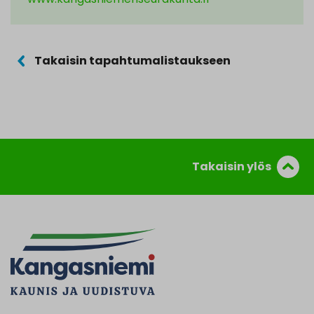
Takaisin tapahtumalistaukseen
Takaisin ylös