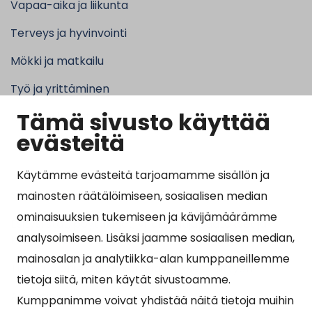
Vapaa-aika ja liikunta
Terveys ja hyvinvointi
Mökki ja matkailu
Työ ja yrittäminen
Tämä sivusto käyttää
Kunta ja hallinto
evästeitä
Käytämme evästeitä tarjoamamme sisällön ja
Suosituimmat sivut
mainosten räätälöimiseen, sosiaalisen median
ominaisuuksien tukemiseen ja kävijämäärämme
Esityslistat, pöytäkirjat, viranhaltijapäätökset ja
analysoimiseen. Lisäksi jaamme sosiaalisen median,
kuulutukset
mainosalan ja analytiikka-alan kumppaneillemme
Tietoa ja ohjeistusta koronavirukseen liittyen
tietoja siitä, miten käytät sivustoamme.
Asiointipiste
Kumppanimme voivat yhdistää näitä tietoja muihin