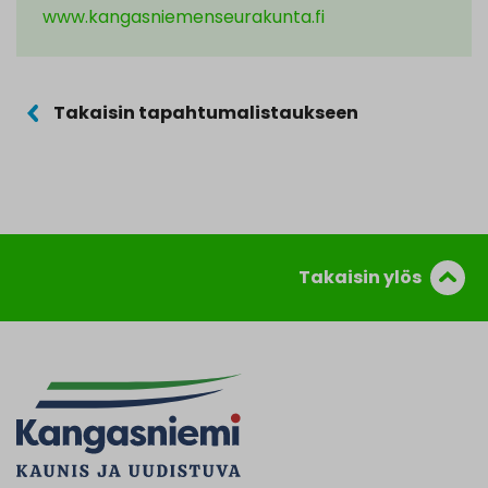
www.kangasniemenseurakunta.fi
Takaisin tapahtumalistaukseen
Takaisin ylös