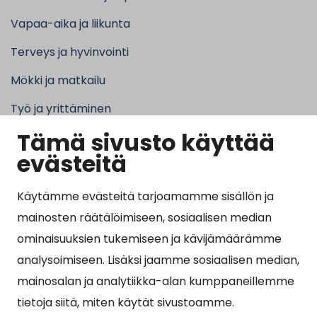
Vapaa-aika ja liikunta
Terveys ja hyvinvointi
Mökki ja matkailu
Työ ja yrittäminen
Tämä sivusto käyttää
Kunta ja hallinto
evästeitä
Käytämme evästeitä tarjoamamme sisällön ja
Suosituimmat sivut
mainosten räätälöimiseen, sosiaalisen median
ominaisuuksien tukemiseen ja kävijämäärämme
Esityslistat, pöytäkirjat, viranhaltijapäätökset ja
analysoimiseen. Lisäksi jaamme sosiaalisen median,
kuulutukset
mainosalan ja analytiikka-alan kumppaneillemme
Tietoa ja ohjeistusta koronavirukseen liittyen
tietoja siitä, miten käytät sivustoamme.