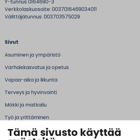
Y-tunnus 0164690-3
Verkkolaskuosoite: 0037016469034011
Välittäjätunnus: 003703575029
Sivut
Asuminen ja ympäristö
Varhaiskasvatus ja opetus
Vapaa-aika ja liikunta
Terveys ja hyvinvointi
Mökki ja matkailu
Työ ja yrittäminen
Tämä sivusto käyttää
Kunta ja hallinto