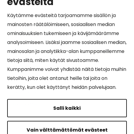
evästeitä
Käytämme evästeitä tarjoamamme sisällön ja
Suosituimmat sivut
mainosten räätälöimiseen, sosiaalisen median
ominaisuuksien tukemiseen ja kävijämäärämme
Esityslistat, pöytäkirjat, viranhaltijapäätökset ja
analysoimiseen. Lisäksi jaamme sosiaalisen median,
kuulutukset
mainosalan ja analytiikka-alan kumppaneillemme
Tietoa ja ohjeistusta koronavirukseen liittyen
tietoja siitä, miten käytät sivustoamme.
Asiointipiste
Kumppanimme voivat yhdistää näitä tietoja muihin
tietoihin, joita olet antanut heille tai joita on
Sähköinen asiointi
kerätty, kun olet käyttänyt heidän palvelujaan.
Yhteydenotto
Karttapalvelu
Salli kaikki
Tilavaraus
Kuntosali
Vain välttämättömät evästeet