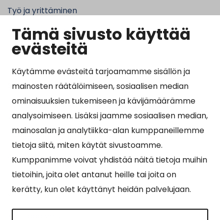
Työ ja yrittäminen
Tämä sivusto käyttää
Kunta ja hallinto
evästeitä
Käytämme evästeitä tarjoamamme sisällön ja
Suosituimmat sivut
mainosten räätälöimiseen, sosiaalisen median
ominaisuuksien tukemiseen ja kävijämäärämme
Esityslistat, pöytäkirjat, viranhaltijapäätökset ja
analysoimiseen. Lisäksi jaamme sosiaalisen median,
kuulutukset
mainosalan ja analytiikka-alan kumppaneillemme
Tietoa ja ohjeistusta koronavirukseen liittyen
tietoja siitä, miten käytät sivustoamme.
Asiointipiste
Kumppanimme voivat yhdistää näitä tietoja muihin
tietoihin, joita olet antanut heille tai joita on
Sähköinen asiointi
kerätty, kun olet käyttänyt heidän palvelujaan.
Yhteydenotto
Karttapalvelu