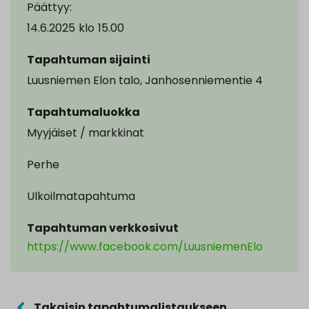
Päättyy:
14.6.2025
klo
15.00
Tapahtuman sijainti
Luusniemen Elon talo, Janhosenniementie 4
Tapahtumaluokka
Myyjäiset / markkinat
Perhe
Ulkoilmatapahtuma
Tapahtuman verkkosivut
https://www.facebook.com/LuusniemenElo
Takaisin tapahtumalistaukseen