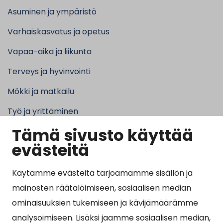
Asuminen ja ympäristö
Varhaiskasvatus ja opetus
Vapaa-aika ja liikunta
Terveys ja hyvinvointi
Mökki ja matkailu
Työ ja yrittäminen
Tämä sivusto käyttää
Kunta ja hallinto
evästeitä
Käytämme evästeitä tarjoamamme sisällön ja
Suosituimmat sivut
mainosten räätälöimiseen, sosiaalisen median
ominaisuuksien tukemiseen ja kävijämäärämme
Esityslistat, pöytäkirjat, viranhaltijapäätökset ja
analysoimiseen. Lisäksi jaamme sosiaalisen median,
kuulutukset