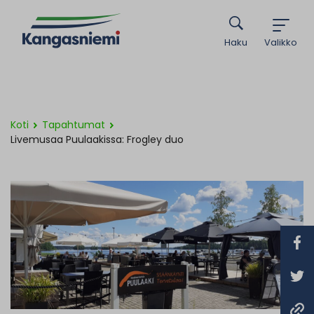
Haku
Valikko
Koti
Tapahtumat
Livemusaa Puulaakissa: Frogley duo