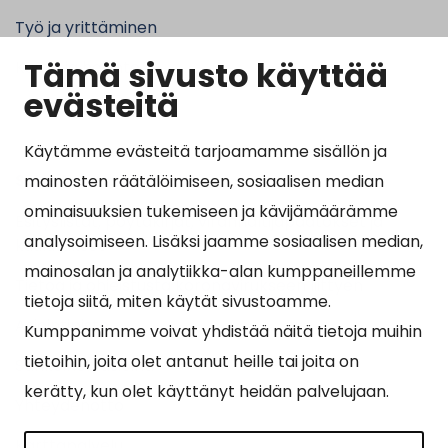
Työ ja yrittäminen
Tämä sivusto käyttää
Kunta ja hallinto
evästeitä
Käytämme evästeitä tarjoamamme sisällön ja
Suosituimmat sivut
mainosten räätälöimiseen, sosiaalisen median
ominaisuuksien tukemiseen ja kävijämäärämme
Esityslistat, pöytäkirjat, viranhaltijapäätökset ja
analysoimiseen. Lisäksi jaamme sosiaalisen median,
kuulutukset
mainosalan ja analytiikka-alan kumppaneillemme
Tietoa ja ohjeistusta koronavirukseen liittyen
tietoja siitä, miten käytät sivustoamme.
Asiointipiste
Kumppanimme voivat yhdistää näitä tietoja muihin
tietoihin, joita olet antanut heille tai joita on
Sähköinen asiointi
kerätty, kun olet käyttänyt heidän palvelujaan.
Yhteydenotto
Karttapalvelu