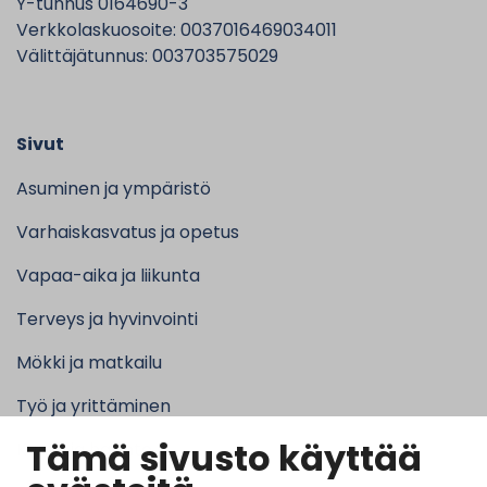
Y-tunnus 0164690-3
Verkkolaskuosoite: 0037016469034011
Välittäjätunnus: 003703575029
Sivut
Asuminen ja ympäristö
Varhaiskasvatus ja opetus
Vapaa-aika ja liikunta
Terveys ja hyvinvointi
Mökki ja matkailu
Työ ja yrittäminen
Tämä sivusto käyttää
Kunta ja hallinto