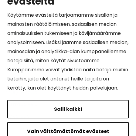
evästeitä
Käytämme evästeitä tarjoamamme sisällön ja
Suosituimmat sivut
mainosten räätälöimiseen, sosiaalisen median
ominaisuuksien tukemiseen ja kävijämäärämme
Esityslistat, pöytäkirjat, viranhaltijapäätökset ja
analysoimiseen. Lisäksi jaamme sosiaalisen median,
kuulutukset
mainosalan ja analytiikka-alan kumppaneillemme
Tietoa ja ohjeistusta koronavirukseen liittyen
tietoja siitä, miten käytät sivustoamme.
Asiointipiste
Kumppanimme voivat yhdistää näitä tietoja muihin
tietoihin, joita olet antanut heille tai joita on
Sähköinen asiointi
kerätty, kun olet käyttänyt heidän palvelujaan.
Yhteydenotto
Karttapalvelu
Salli kaikki
Tilavaraus
Kuntosali
Vain välttämättömät evästeet