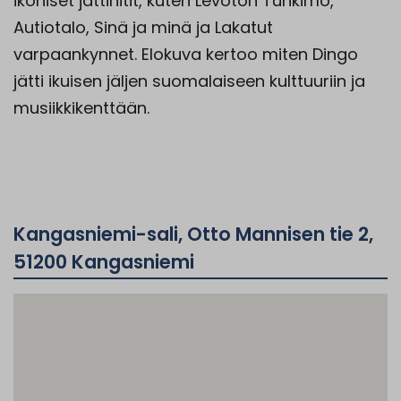
ikoniset jättihitit, kuten Levoton Tuhkimo,
Autiotalo, Sinä ja minä ja Lakatut
varpaankynnet. Elokuva kertoo miten Dingo
jätti ikuisen jäljen suomalaiseen kulttuuriin ja
musiikkikenttään.
Kangasniemi-sali, Otto Mannisen tie 2,
51200 Kangasniemi