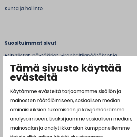
Kunta ja hallinto
Suosituimmat sivut
Esityslistat, pöytäkirjat, viranhaltijapäätökset ja
kuulutukset
Tämä sivusto käyttää
evästeitä
Tietoa ja ohjeistusta koronavirukseen liittyen
Asiointipiste
Käytämme evästeitä tarjoamamme sisällön ja
Sähköinen asiointi
mainosten räätälöimiseen, sosiaalisen median
ominaisuuksien tukemiseen ja kävijämäärämme
Yhteydenotto
analysoimiseen. Lisäksi jaamme sosiaalisen median,
Karttapalvelu
mainosalan ja analytiikka-alan kumppaneillemme
Tilavaraus