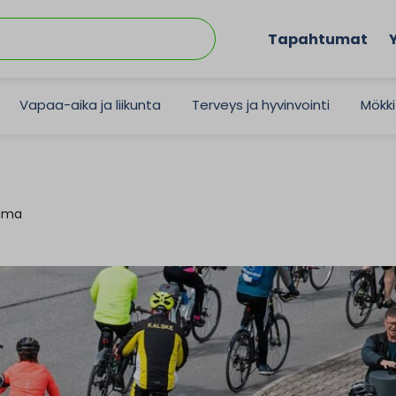
Tapahtumat
Vapaa-aika ja liikunta
Terveys ja hyvinvointi
Mökki
tuma