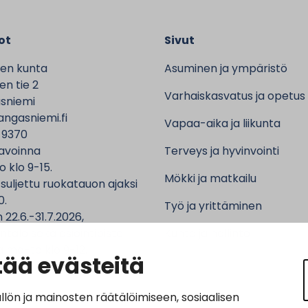
ot
Sivut
en kunta
Asuminen ja ympäristö
n tie 2
Varhaiskasvatus ja opetus
sniemi
ngasniemi.fi
Vapaa-aika ja liikunta
 9370
avoinna
Terveys ja hyvinvointi
o klo 9-15.
Mökki ja matkailu
 suljettu ruokatauon ajaksi
0.
Työ ja yrittäminen
 22.6.-31.7.2026,
ntalo sekä asiointipiste
Kunta ja hallinto
 ma-to klo 9-12.
ää evästeitä
n ja mainosten räätälöimiseen, sosiaalisen