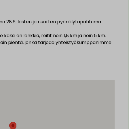
a 28.6. lasten ja nuorten pyöräilytapahtuma.
.
 kaksi eri lenkkiä, reitit noin 1,8 km ja noin 5 km.
n jotain pientä, jonka tarjoaa yhteistyökumppanimme