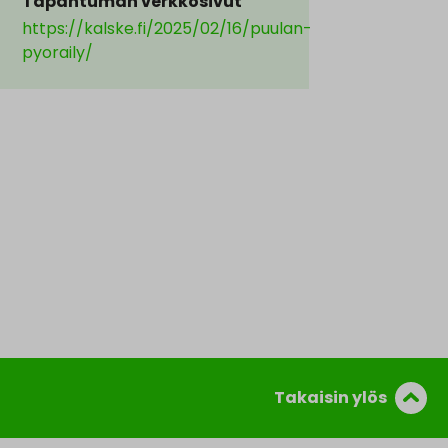
Tapahtuman verkkosivut
https://kalske.fi/2025/02/16/puulan-
pyoraily/
Takaisin ylös