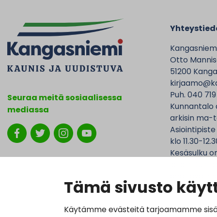
Yhteystied
Kangasniem
Otto Mannise
51200 Kanga
kirjaamo@ka
Puh. 040 719
Seuraa meitä sosiaalisessa
Kunnantalo 
mediassa
arkisin ma-t
Asiointipiste
klo 11.30-12.3
Kesäsulku on
jolloin Kunna
ovat avoinna
Tämä sivusto käytt
Käytämme evästeitä tarjoamamme sisällö