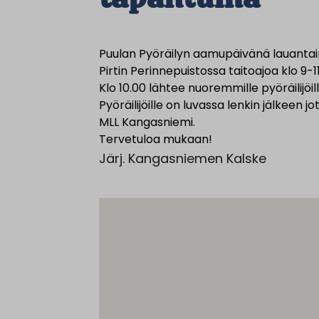
Puulan Pyöräilyn aamupäivänä lauantain
Pirtin Perinnepuistossa taitoajoa klo 9-11
Klo 10.00 lähtee nuoremmille pyöräilijöille
Pyöräilijöille on luvassa lenkin jälkee
MLL Kangasniemi.
Tervetuloa mukaan!
Järj. Kangasniemen Kalske