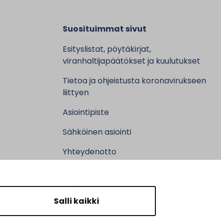
Suosituimmat sivut
Esityslistat, pöytäkirjat,
viranhaltijapäätökset ja kuulutukset
Tietoa ja ohjeistusta koronavirukseen
liittyen
Asiointipiste
Sähköinen asiointi
Yhteydenotto
Karttapalvelu
Tilavaraus
Salli kaikki
Kuntosali