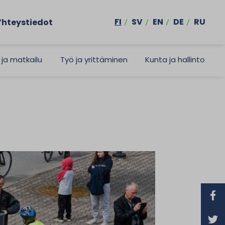
FI
SV
EN
DE
RU
Yhteystiedot
 ja matkailu
Työ ja yrittäminen
Kunta ja hallinto