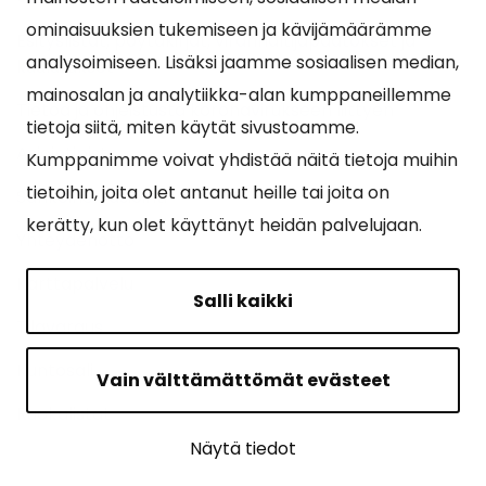
ominaisuuksien tukemiseen ja kävijämäärämme
Esityslistat, pöytäkirjat, viranhaltijapäätökset ja
analysoimiseen. Lisäksi jaamme sosiaalisen median,
kuulutukset
mainosalan ja analytiikka-alan kumppaneillemme
Tietoa ja ohjeistusta koronavirukseen liittyen
tietoja siitä, miten käytät sivustoamme.
Asiointipiste
Kumppanimme voivat yhdistää näitä tietoja muihin
tietoihin, joita olet antanut heille tai joita on
Sähköinen asiointi
kerätty, kun olet käyttänyt heidän palvelujaan.
Yhteydenotto
Karttapalvelu
Salli kaikki
Tilavaraus
Kuntosali
Vain välttämättömät evästeet
Ruokalistat
Näytä tiedot