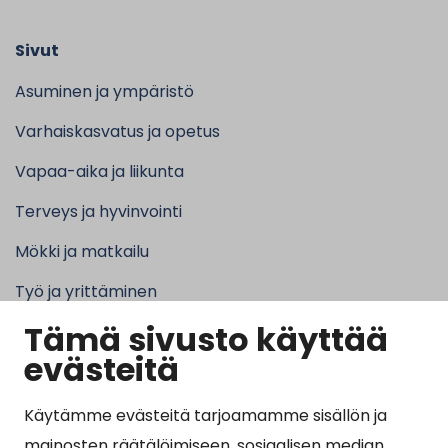
Sivut
Asuminen ja ympäristö
Varhaiskasvatus ja opetus
Vapaa-aika ja liikunta
Terveys ja hyvinvointi
Mökki ja matkailu
Työ ja yrittäminen
Tämä sivusto käyttää
Kunta ja hallinto
evästeitä
Käytämme evästeitä tarjoamamme sisällön ja
Suosituimmat sivut
mainosten räätälöimiseen, sosiaalisen median