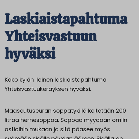
Laskiaistapahtuma
Yhteisvastuun
hyväksi
Koko kylän iloinen laskiaistapahtuma
Yhteisvastuukeräyksen hyväksi.
Maaseutuseuran soppatykillä keitetään 200
litraa hernesoppaa. Soppaa myydään omiin
astioihin mukaan ja sitä pääsee myös
syömään sisälle pöydän ääreen. Sisällä on