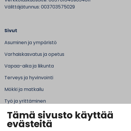
Välittäjätunnus: 003703575029
Sivut
Asuminen ja ympäristö
Varhaiskasvatus ja opetus
Vapaa-aika ja liikunta
Terveys ja hyvinvointi
Mökki ja matkailu
Työ ja yrittäminen
Tämä sivusto käyttää
Kunta ja hallinto
evästeitä