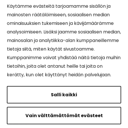
Käytämme evästeitä tarjoamamme sisällön ja
Suosituimmat sivut
mainosten räätälöimiseen, sosiaalisen median
ominaisuuksien tukemiseen ja kävijämäärämme
Esityslistat, pöytäkirjat, viranhaltijapäätökset ja
analysoimiseen. Lisäksi jaamme sosiaalisen median,
kuulutukset
mainosalan ja analytiikka-alan kumppaneillemme
Tietoa ja ohjeistusta koronavirukseen liittyen
tietoja siitä, miten käytät sivustoamme.
Asiointipiste
Kumppanimme voivat yhdistää näitä tietoja muihin
tietoihin, joita olet antanut heille tai joita on
Sähköinen asiointi
kerätty, kun olet käyttänyt heidän palvelujaan.
Yhteydenotto
Karttapalvelu
Salli kaikki
Tilavaraus
Kuntosali
Vain välttämättömät evästeet
Ruokalistat