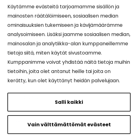
Käytämme evästeitä tarjoamamme sisällön ja
Suosituimmat sivut
mainosten räätälöimiseen, sosiaalisen median
ominaisuuksien tukemiseen ja kävijämäärämme
Esityslistat, pöytäkirjat, viranhaltijapäätökset ja
analysoimiseen. Lisäksi jaamme sosiaalisen median,
kuulutukset
mainosalan ja analytiikka-alan kumppaneillemme
Tietoa ja ohjeistusta koronavirukseen liittyen
tietoja siitä, miten käytät sivustoamme.
Asiointipiste
Kumppanimme voivat yhdistää näitä tietoja muihin
tietoihin, joita olet antanut heille tai joita on
Sähköinen asiointi
kerätty, kun olet käyttänyt heidän palvelujaan.
Yhteydenotto
Karttapalvelu
Salli kaikki
Tilavaraus
Kuntosali
Vain välttämättömät evästeet
Ruokalistat