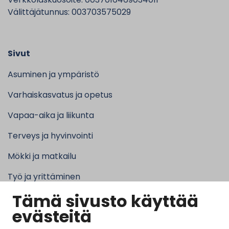
Välittäjätunnus: 003703575029
Sivut
Asuminen ja ympäristö
Varhaiskasvatus ja opetus
Vapaa-aika ja liikunta
Terveys ja hyvinvointi
Mökki ja matkailu
Työ ja yrittäminen
Tämä sivusto käyttää
Kunta ja hallinto
evästeitä