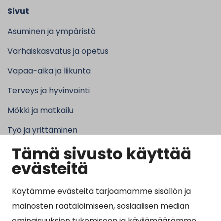
Sivut
Asuminen ja ympäristö
Varhaiskasvatus ja opetus
Vapaa-aika ja liikunta
Terveys ja hyvinvointi
Mökki ja matkailu
Työ ja yrittäminen
Tämä sivusto käyttää
Kunta ja hallinto
evästeitä
Käytämme evästeitä tarjoamamme sisällön ja
Suosituimmat sivut
mainosten räätälöimiseen, sosiaalisen median
ominaisuuksien tukemiseen ja kävijämäärämme