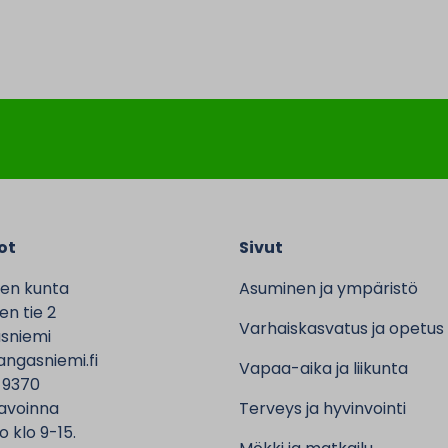
ot
Sivut
en kunta
Asuminen ja ympäristö
n tie 2
Varhaiskasvatus ja opetus
sniemi
ngasniemi.fi
Vapaa-aika ja liikunta
 9370
avoinna
Terveys ja hyvinvointi
o klo 9-15.