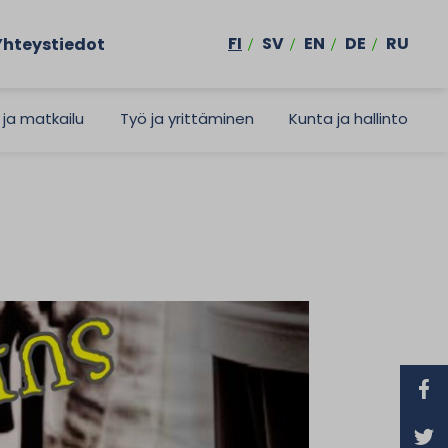
FI
SV
EN
DE
RU
Yhteystiedot
 ja matkailu
Työ ja yrittäminen
Kunta ja hallinto