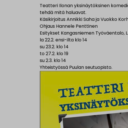
Teatteri Ilonan yksinäytöksinen komedi
tehdä mitä haluavat.
Käsikirjoitus Annikki Saha ja Vuokko Ko
Ohjaus Hannele Penttinen
Esitykset Kangasniemen Työväentalo, L
la 22.2. ensi-ilta klo 14
su 23.2. klo 14
to 27.2. klo 19
su 2.3. klo 14
Yhteistyössä Puulan seutuopisto.