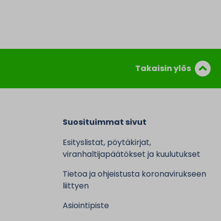
Takaisin ylös
Suosituimmat sivut
Esityslistat, pöytäkirjat,
viranhaltijapäätökset ja kuulutukset
Tietoa ja ohjeistusta koronavirukseen
liittyen
Asiointipiste