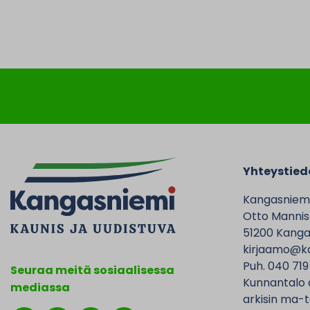
Yhteystied
Kangasniem
Otto Mannise
51200 Kanga
kirjaamo@ka
Puh. 040 719
Seuraa meitä sosiaalisessa
Kunnantalo 
mediassa
arkisin ma-t