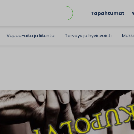
Tapahtumat
Vapaa-aika ja liikunta
Terveys ja hyvinvointi
Mökki