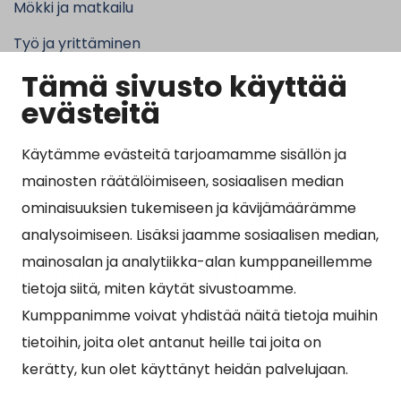
Mökki ja matkailu
Työ ja yrittäminen
Tämä sivusto käyttää
Kunta ja hallinto
evästeitä
Käytämme evästeitä tarjoamamme sisällön ja
Suosituimmat sivut
mainosten räätälöimiseen, sosiaalisen median
ominaisuuksien tukemiseen ja kävijämäärämme
Esityslistat, pöytäkirjat, viranhaltijapäätökset ja
analysoimiseen. Lisäksi jaamme sosiaalisen median,
kuulutukset
mainosalan ja analytiikka-alan kumppaneillemme
Tietoa ja ohjeistusta koronavirukseen liittyen
tietoja siitä, miten käytät sivustoamme.
Asiointipiste
Kumppanimme voivat yhdistää näitä tietoja muihin
tietoihin, joita olet antanut heille tai joita on
Sähköinen asiointi
kerätty, kun olet käyttänyt heidän palvelujaan.
Yhteydenotto