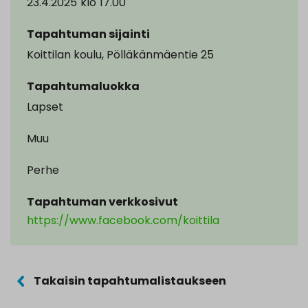
23.4.2025
klo
17.00
Tapahtuman sijainti
Koittilan koulu, Pölläkänmäentie 25
Tapahtumaluokka
Lapset
Muu
Perhe
Tapahtuman verkkosivut
https://www.facebook.com/koittila
Takaisin tapahtumalistaukseen