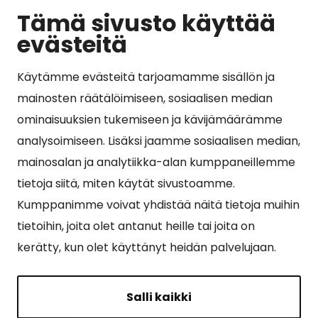
Tämä sivusto käyttää
Kunta ja hallinto
evästeitä
Käytämme evästeitä tarjoamamme sisällön ja
Suosituimmat sivut
mainosten räätälöimiseen, sosiaalisen median
ominaisuuksien tukemiseen ja kävijämäärämme
Esityslistat, pöytäkirjat, viranhaltijapäätökset ja
analysoimiseen. Lisäksi jaamme sosiaalisen median,
kuulutukset
mainosalan ja analytiikka-alan kumppaneillemme
Tietoa ja ohjeistusta koronavirukseen liittyen
tietoja siitä, miten käytät sivustoamme.
Asiointipiste
Kumppanimme voivat yhdistää näitä tietoja muihin
tietoihin, joita olet antanut heille tai joita on
Sähköinen asiointi
kerätty, kun olet käyttänyt heidän palvelujaan.
Yhteydenotto
Karttapalvelu
Salli kaikki
Tilavaraus