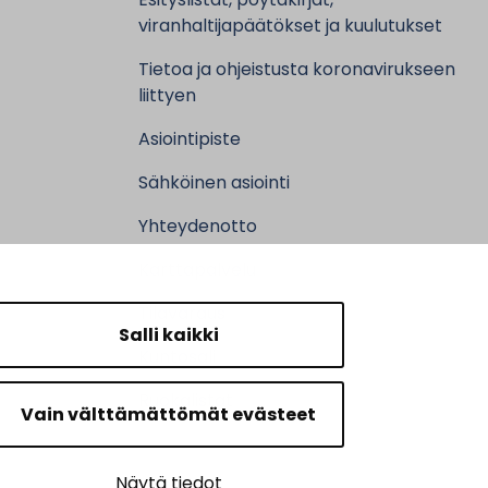
viranhaltijapäätökset ja kuulutukset
Tietoa ja ohjeistusta koronavirukseen
liittyen
Asiointipiste
Sähköinen asiointi
Yhteydenotto
Karttapalvelu
Tilavaraus
Salli kaikki
Kuntosali
Ruokalistat
Vain välttämättömät evästeet
Näytä tiedot