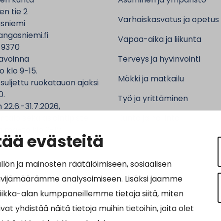
n tie 2
Varhaiskasvatus ja opetus
sniemi
ngasniemi.fi
Vapaa-aika ja liikunta
 9370
avoinna
Terveys ja hyvinvointi
o klo 9-15.
Mökki ja matkailu
 suljettu ruokatauon ajaksi
0.
Työ ja yrittäminen
 22.6.-31.7.2026,
ntalo sekä asiointipiste
Kunta ja hallinto
 ma-to klo 9-12.
ää evästeitä
n ja mainosten räätälöimiseen, sosiaalisen
ävijämäärämme analysoimiseen. Lisäksi jaamme
ot:
tiikka-alan kumppaneillemme tietoja siitä, miten
64690-3
hdistää näitä tietoja muihin tietoihin, joita olet
osoite: 0037016469034011