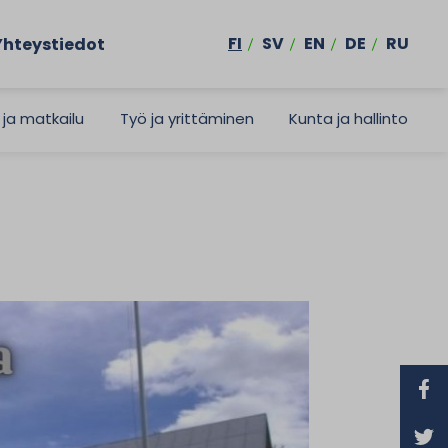
FI
SV
EN
DE
RU
Yhteystiedot
 ja matkailu
Työ ja yrittäminen
Kunta ja hallinto