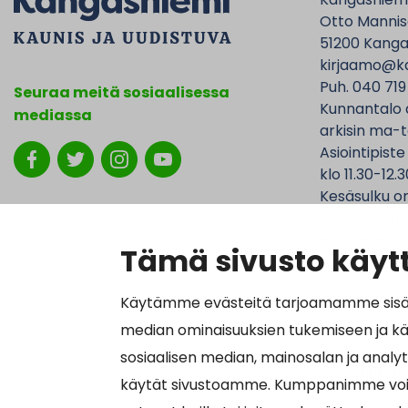
Otto Mannise
51200 Kanga
kirjaamo@ka
Puh. 040 719
Seuraa meitä sosiaalisessa
Kunnantalo 
mediassa
arkisin ma-t
Asiointipiste
klo 11.30-12.3
Kesäsulku on
jolloin Kunna
ovat avoinna
Tämä sivusto käytt
Käytämme evästeitä tarjoamamme sisällö
median ominaisuuksien tukemiseen ja k
Laskutustied
sosiaalisen median, mainosalan ja analy
Y-tunnus 01
käytät sivustoamme. Kumppanimme voivat y
Näytä omat evästeasetukseni
Verkkolasku