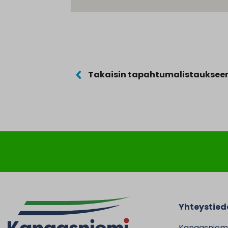
Takaisin tapahtumalistauksee
Yhteystied
Kangasniem