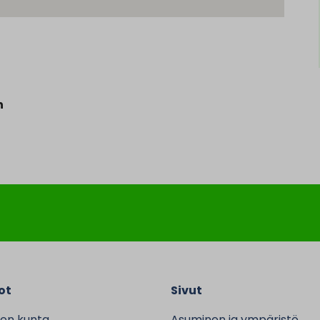
n
ot
Sivut
en kunta
Asuminen ja ympäristö