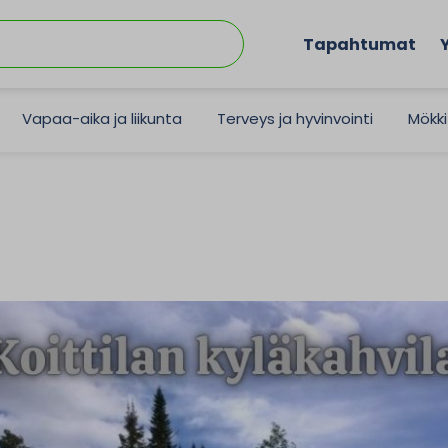
Tapahtumat
Vapaa-aika ja liikunta
Terveys ja hyvinvointi
Mökki