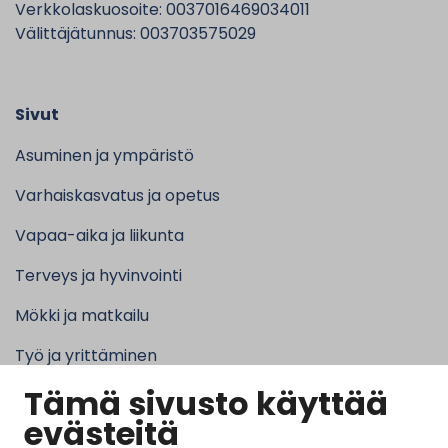
Verkkolaskuosoite: 0037016469034011
Välittäjätunnus: 003703575029
Sivut
Asuminen ja ympäristö
Varhaiskasvatus ja opetus
Vapaa-aika ja liikunta
Terveys ja hyvinvointi
Mökki ja matkailu
Työ ja yrittäminen
Tämä sivusto käyttää
Kunta ja hallinto
evästeitä