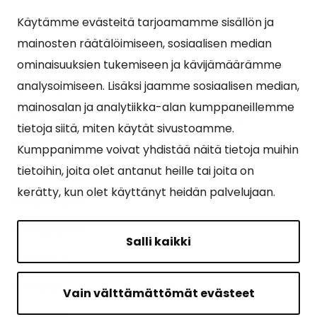
Käytämme evästeitä tarjoamamme sisällön ja
Suosituimmat sivut
mainosten räätälöimiseen, sosiaalisen median
ominaisuuksien tukemiseen ja kävijämäärämme
Esityslistat, pöytäkirjat, viranhaltijapäätökset ja
analysoimiseen. Lisäksi jaamme sosiaalisen median,
kuulutukset
mainosalan ja analytiikka-alan kumppaneillemme
Tietoa ja ohjeistusta koronavirukseen liittyen
tietoja siitä, miten käytät sivustoamme.
Asiointipiste
Kumppanimme voivat yhdistää näitä tietoja muihin
tietoihin, joita olet antanut heille tai joita on
Sähköinen asiointi
kerätty, kun olet käyttänyt heidän palvelujaan.
Yhteydenotto
Karttapalvelu
Salli kaikki
Tilavaraus
Kuntosali
Vain välttämättömät evästeet
Ruokalistat