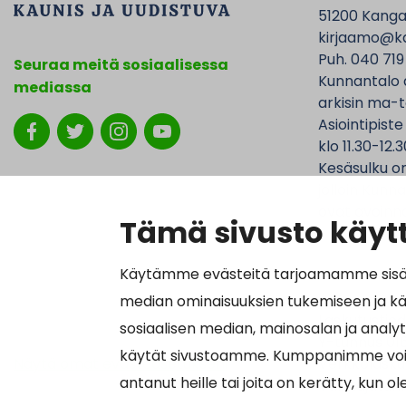
51200 Kanga
kirjaamo@ka
Puh. 040 719
Seuraa meitä sosiaalisessa
Kunnantalo 
mediassa
arkisin ma-t
Asiointipiste
klo 11.30-12.3
Kesäsulku on
jolloin Kunna
ovat avoinna
Tämä sivusto käytt
Käytämme evästeitä tarjoamamme sisällö
median ominaisuuksien tukemiseen ja k
Laskutustied
sosiaalisen median, mainosalan ja analy
Y-tunnus 01
käytät sivustoamme. Kumppanimme voivat y
Näytä omat evästeasetukseni
Verkkolasku
antanut heille tai joita on kerätty, kun o
Välittäjätu