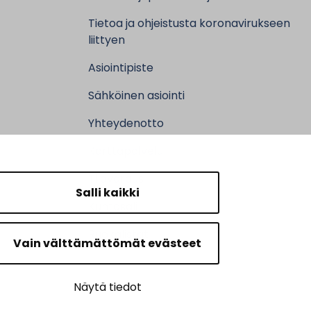
Tietoa ja ohjeistusta koronavirukseen
liittyen
Asiointipiste
Sähköinen asiointi
Yhteydenotto
Karttapalvelu
Tilavaraus
Salli kaikki
Kuntosali
Ruokalistat
Vain välttämättömät evästeet
Näytä tiedot