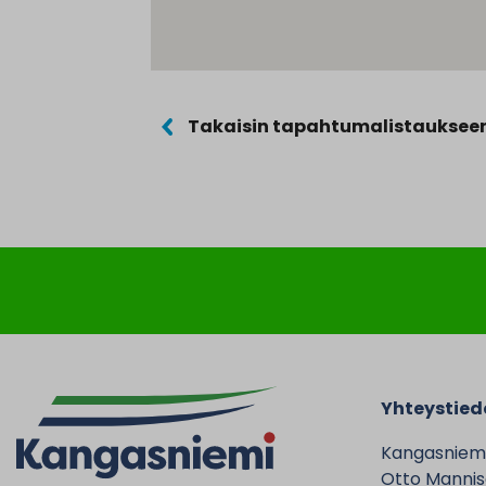
Takaisin tapahtumalistauksee
Yhteystied
Kangasniem
Otto Mannise