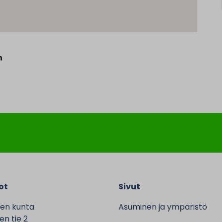
n
ot
Sivut
en kunta
Asuminen ja ympäristö
n tie 2