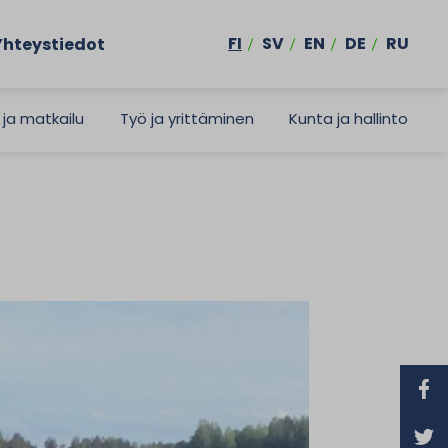
FI
SV
EN
DE
RU
Yhteystiedot
 ja matkailu
Työ ja yrittäminen
Kunta ja hallinto