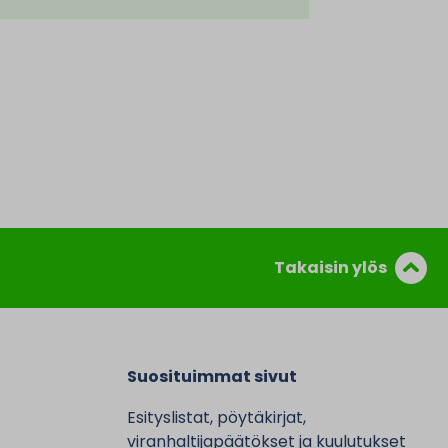
Takaisin ylös
Suosituimmat sivut
Esityslistat, pöytäkirjat,
viranhaltijapäätökset ja kuulutukset