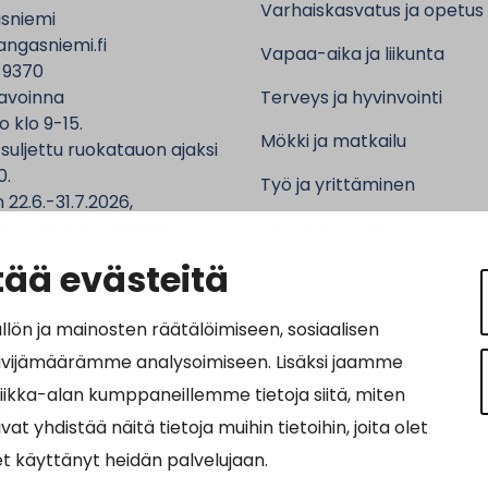
Varhaiskasvatus ja opetus
sniemi
ngasniemi.fi
Vapaa-aika ja liikunta
 9370
avoinna
Terveys ja hyvinvointi
o klo 9-15.
Mökki ja matkailu
 suljettu ruokatauon ajaksi
0.
Työ ja yrittäminen
 22.6.-31.7.2026,
ntalo sekä asiointipiste
Kunta ja hallinto
 ma-to klo 9-12.
ää evästeitä
n ja mainosten räätälöimiseen, sosiaalisen
ävijämäärämme analysoimiseen. Lisäksi jaamme
ot:
tiikka-alan kumppaneillemme tietoja siitä, miten
64690-3
hdistää näitä tietoja muihin tietoihin, joita olet
osoite: 0037016469034011
let käyttänyt heidän palvelujaan.
nnus: 003703575029