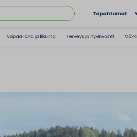
Tapahtumat
Vapaa-aika ja liikunta
Terveys ja hyvinvointi
Mökki