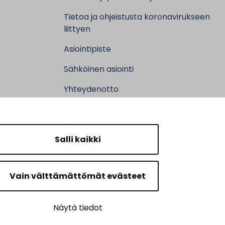
Tietoa ja ohjeistusta koronavirukseen
liittyen
Asiointipiste
Sähköinen asiointi
Yhteydenotto
Karttapalvelu
Tilavaraus
Salli kaikki
Kuntosali
Ruokalistat
Vain välttämättömät evästeet
Näytä tiedot