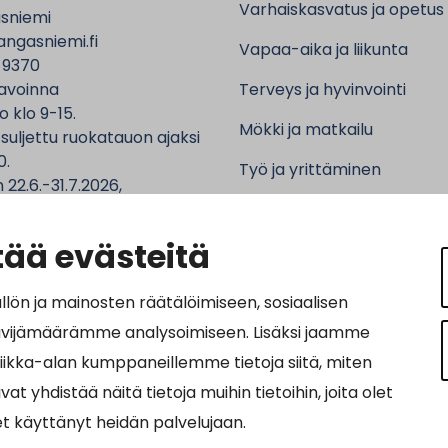
Varhaiskasvatus ja opetus
sniemi
ngasniemi.fi
Vapaa-aika ja liikunta
 9370
avoinna
Terveys ja hyvinvointi
o klo 9-15.
Mökki ja matkailu
 suljettu ruokatauon ajaksi
0.
Työ ja yrittäminen
 22.6.-31.7.2026,
ntalo sekä asiointipiste
Kunta ja hallinto
 ma-to klo 9-12.
ää evästeitä
n ja mainosten räätälöimiseen, sosiaalisen
ävijämäärämme analysoimiseen. Lisäksi jaamme
ot:
tiikka-alan kumppaneillemme tietoja siitä, miten
64690-3
hdistää näitä tietoja muihin tietoihin, joita olet
osoite: 0037016469034011
let käyttänyt heidän palvelujaan.
nnus: 003703575029