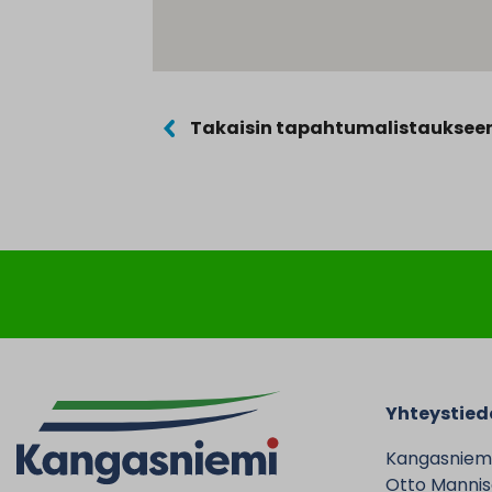
Takaisin tapahtumalistauksee
Yhteystied
Kangasniem
Otto Mannise