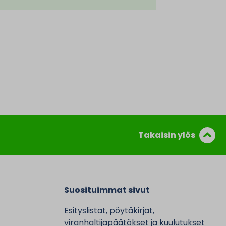
Takaisin ylös
Suosituimmat sivut
Esityslistat, pöytäkirjat,
viranhaltijapäätökset ja kuulutukset