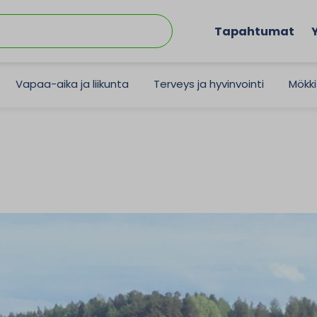
Tapahtumat
Vapaa-aika ja liikunta
Terveys ja hyvinvointi
Mökki