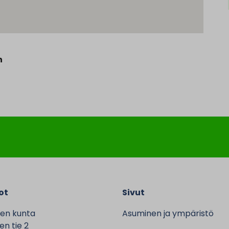
n
ot
Sivut
en kunta
Asuminen ja ympäristö
n tie 2