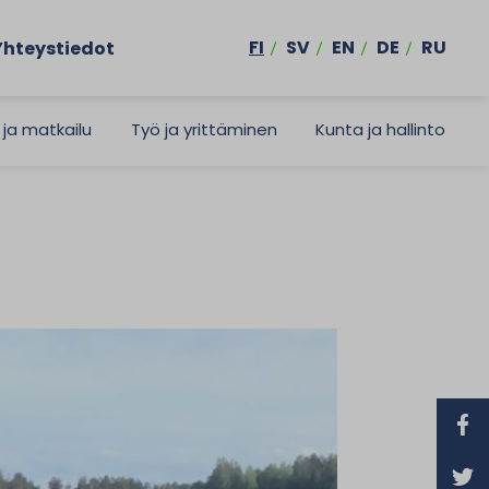
FI
SV
EN
DE
RU
Yhteystiedot
 ja matkailu
Työ ja yrittäminen
Kunta ja hallinto