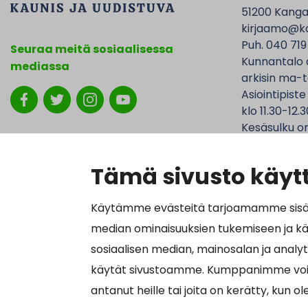
51200 Kanga
kirjaamo@ka
Puh. 040 719
Seuraa meitä sosiaalisessa
Kunnantalo 
mediassa
arkisin ma-t
Asiointipiste
klo 11.30-12.3
Kesäsulku on
jolloin Kunna
ovat avoinna
Tämä sivusto käytt
Käytämme evästeitä tarjoamamme sisällö
median ominaisuuksien tukemiseen ja k
Laskutustied
sosiaalisen median, mainosalan ja analy
Y-tunnus 01
käytät sivustoamme. Kumppanimme voivat y
Näytä omat evästeasetukseni
Verkkolasku
antanut heille tai joita on kerätty, kun o
Välittäjätu