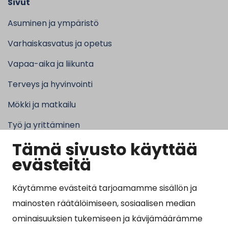
Sivut
Asuminen ja ympäristö
Varhaiskasvatus ja opetus
Vapaa-aika ja liikunta
Terveys ja hyvinvointi
Mökki ja matkailu
Työ ja yrittäminen
Tämä sivusto käyttää
Kunta ja hallinto
evästeitä
Käytämme evästeitä tarjoamamme sisällön ja
Suosituimmat sivut
mainosten räätälöimiseen, sosiaalisen median
ominaisuuksien tukemiseen ja kävijämäärämme
Esityslistat, pöytäkirjat, viranhaltijapäätökset ja