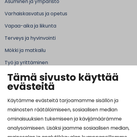
Asuminen ja ympäristö
Varhaiskasvatus ja opetus
Vapaa-aika ja liikunta
Terveys ja hyvinvointi
Mökki ja matkailu
Työ ja yrittäminen
Tämä sivusto käyttää
Kunta ja hallinto
evästeitä
Käytämme evästeitä tarjoamamme sisällön ja
Suosituimmat sivut
mainosten räätälöimiseen, sosiaalisen median
ominaisuuksien tukemiseen ja kävijämäärämme
Esityslistat, pöytäkirjat, viranhaltijapäätökset ja
analysoimiseen. Lisäksi jaamme sosiaalisen median,
kuulutukset