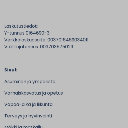
Laskutustiedot:
Y-tunnus 0164690-3
Verkkolaskuosoite: 0037016469034011
Välittäjätunnus: 003703575029
Sivut
Asuminen ja ympäristö
Varhaiskasvatus ja opetus
Vapaa-aika ja liikunta
Terveys ja hyvinvointi
Mökki ja matkailu