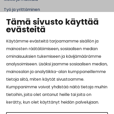
Työ ja yrittäminen
Tämä sivusto käyttää
Kunta ja hallinto
evästeitä
Käytämme evästeitä tarjoamamme sisällön ja
Suosituimmat sivut
mainosten räätälöimiseen, sosiaalisen median
ominaisuuksien tukemiseen ja kävijämäärämme
Esityslistat, pöytäkirjat, viranhaltijapäätökset ja
analysoimiseen. Lisäksi jaamme sosiaalisen median,
kuulutukset
mainosalan ja analytiikka-alan kumppaneillemme
Tietoa ja ohjeistusta koronavirukseen liittyen
tietoja siitä, miten käytät sivustoamme.
Asiointipiste
Kumppanimme voivat yhdistää näitä tietoja muihin
tietoihin, joita olet antanut heille tai joita on
Sähköinen asiointi
kerätty, kun olet käyttänyt heidän palvelujaan.
Yhteydenotto