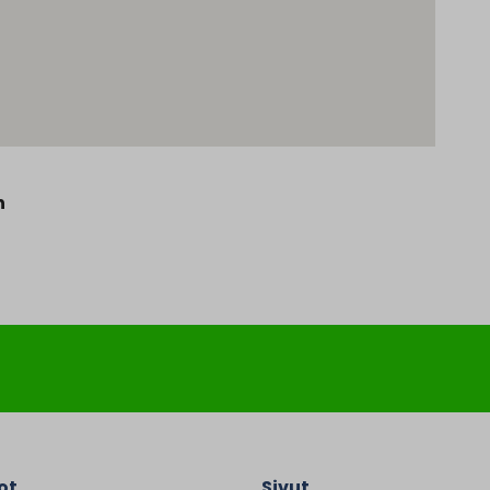
n
ot
Sivut