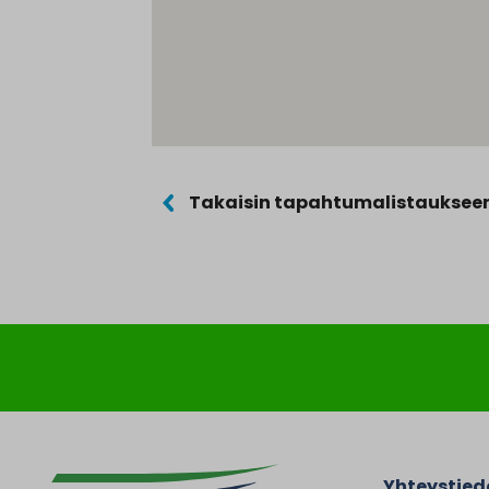
Takaisin tapahtumalistauksee
Yhteystied