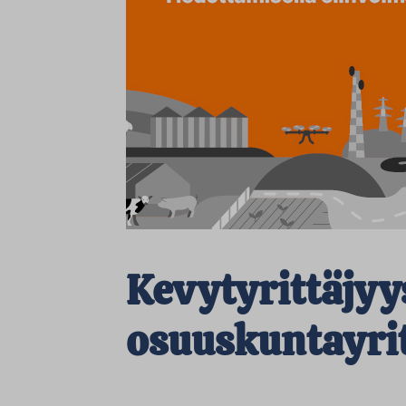
Kevytyrittäjyy
osuuskuntayrit