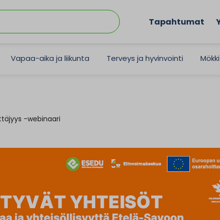
Tapahtumat
Vapaa-aika ja liikunta
Terveys ja hyvinvointi
Mökki
ttäjyys -webinaari