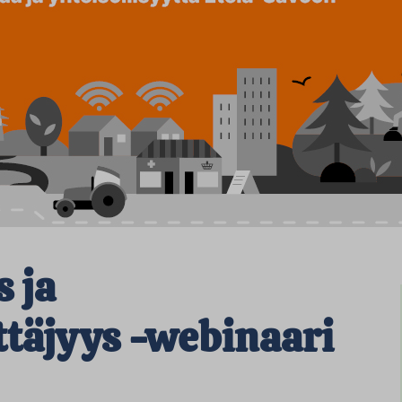
s ja
täjyys -webinaari