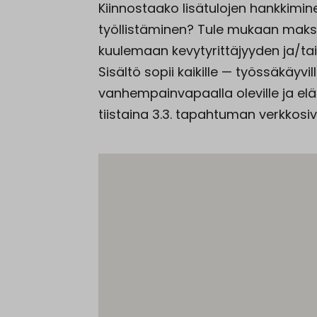
Kiinnostaako lisätulojen hankkimine
työllistäminen? Tule mukaan maks
kuulemaan kevytyrittäjyyden ja/ta
Sisältö sopii kaikille — työssäkäyville
vanhempainvapaalla oleville ja elä
tiistaina 3.3. tapahtuman verkkosiv