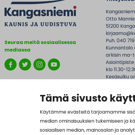
Kangasniem
Otto Mannise
51200 Kanga
kirjaamo@ka
Puh. 040 719
Seuraa meitä sosiaalisessa
Kunnantalo 
mediassa
arkisin ma-t
Asiointipiste
klo 11.30-12.3
Kesäsulku on
jolloin Kunna
ovat avoinna
Tämä sivusto käytt
Käytämme evästeitä tarjoamamme sisällö
median ominaisuuksien tukemiseen ja k
Laskutustied
sosiaalisen median, mainosalan ja analy
Y-tunnus 01