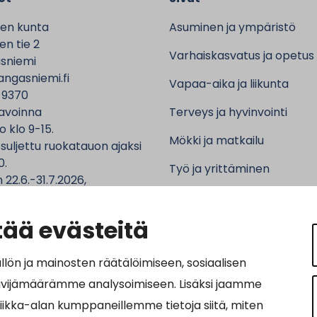
en kunta
Asuminen ja ympäristö
n tie 2
Varhaiskasvatus ja opetus
sniemi
ngasniemi.fi
Vapaa-aika ja liikunta
 9370
avoinna
Terveys ja hyvinvointi
o klo 9-15.
Mökki ja matkailu
 suljettu ruokatauon ajaksi
0.
Työ ja yrittäminen
 22.6.-31.7.2026,
ntalo sekä asiointipiste
Kunta ja hallinto
 ma-to klo 9-12.
ää evästeitä
n ja mainosten räätälöimiseen, sosiaalisen
ävijämäärämme analysoimiseen. Lisäksi jaamme
ot:
tiikka-alan kumppaneillemme tietoja siitä, miten
64690-3