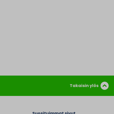
Takaisin ylös
Suosituimmat sivut