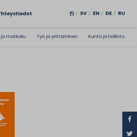
FI
SV
EN
DE
RU
Yhteystiedot
 ja matkailu
Työ ja yrittäminen
Kunta ja hallinto