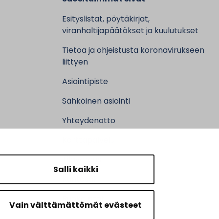
Esityslistat, pöytäkirjat,
viranhaltijapäätökset ja kuulutukset
Tietoa ja ohjeistusta koronavirukseen
liittyen
Asiointipiste
Sähköinen asiointi
Yhteydenotto
Karttapalvelu
Tilavaraus
Salli kaikki
Kuntosali
Ruokalistat
Vain välttämättömät evästeet