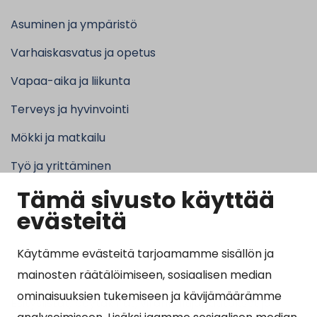
Asuminen ja ympäristö
Varhaiskasvatus ja opetus
Vapaa-aika ja liikunta
Terveys ja hyvinvointi
Mökki ja matkailu
Työ ja yrittäminen
Tämä sivusto käyttää
Kunta ja hallinto
evästeitä
Käytämme evästeitä tarjoamamme sisällön ja
Suosituimmat sivut
mainosten räätälöimiseen, sosiaalisen median
ominaisuuksien tukemiseen ja kävijämäärämme
Esityslistat, pöytäkirjat, viranhaltijapäätökset ja