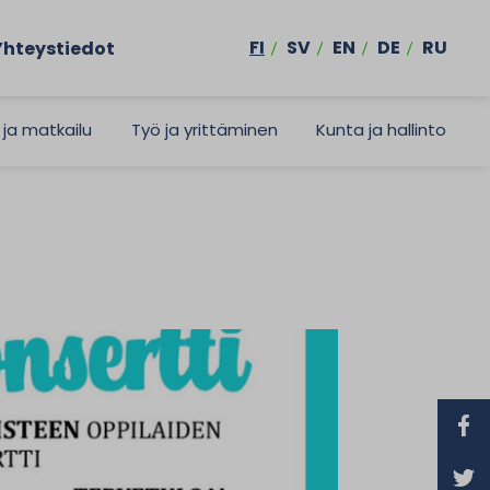
FI
SV
EN
DE
RU
Yhteystiedot
 ja matkailu
Työ ja yrittäminen
Kunta ja hallinto