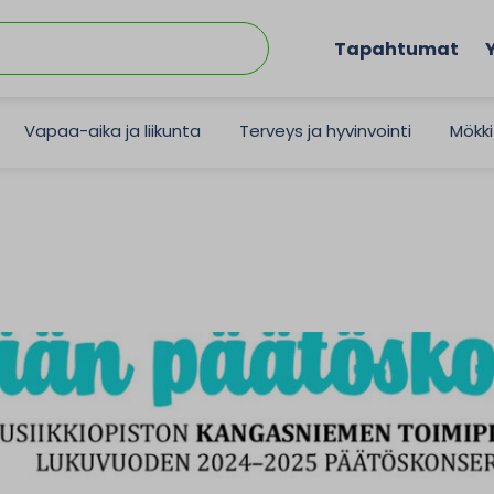
Tapahtumat
Vapaa-aika ja liikunta
Terveys ja hyvinvointi
Mökki