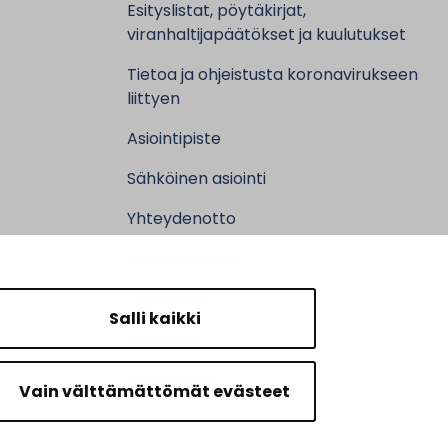
Esityslistat, pöytäkirjat,
viranhaltijapäätökset ja kuulutukset
Tietoa ja ohjeistusta koronavirukseen
liittyen
Asiointipiste
Sähköinen asiointi
Yhteydenotto
Karttapalvelu
Tilavaraus
Salli kaikki
Kuntosali
Ruokalistat
Vain välttämättömät evästeet