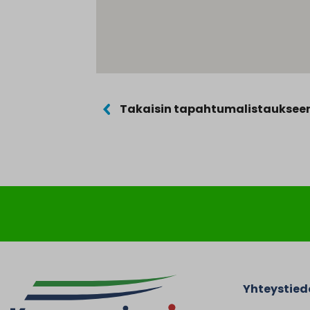
Takaisin tapahtumalistauksee
Yhteystied