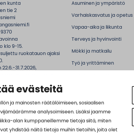
en kunta
Asuminen ja ympäristö
n tie 2
Varhaiskasvatus ja opetus
sniemi
ngasniemi.fi
Vapaa-aika ja liikunta
 9370
avoinna
Terveys ja hyvinvointi
o klo 9-15.
Mökki ja matkailu
 suljettu ruokatauon ajaksi
0.
Työ ja yrittäminen
 22.6.-31.7.2026,
ntalo sekä asiointipiste
Kunta ja hallinto
 ma-to klo 9-12.
ää evästeitä
n ja mainosten räätälöimiseen, sosiaalisen
ävijämäärämme analysoimiseen. Lisäksi jaamme
ot:
tiikka-alan kumppaneillemme tietoja siitä, miten
64690-3
hdistää näitä tietoja muihin tietoihin, joita olet
osoite: 0037016469034011