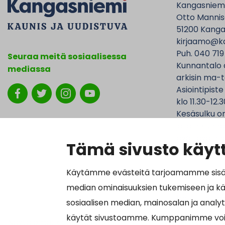
Kangasniem
Otto Mannise
51200 Kanga
kirjaamo@ka
Puh. 040 719
Seuraa meitä sosiaalisessa
Kunnantalo 
mediassa
arkisin ma-t
Asiointipiste
klo 11.30-12.3
Kesäsulku on
jolloin Kunna
ovat avoinna
Tämä sivusto käytt
Käytämme evästeitä tarjoamamme sisällö
median ominaisuuksien tukemiseen ja k
Laskutustied
sosiaalisen median, mainosalan ja analy
Y-tunnus 01
käytät sivustoamme. Kumppanimme voivat y
Näytä omat evästeasetukseni
Verkkolasku