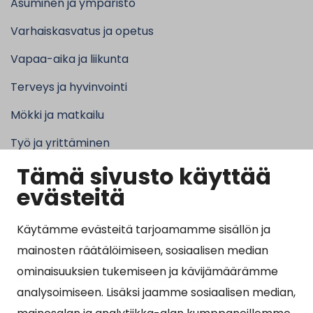
Asuminen ja ympäristö
Varhaiskasvatus ja opetus
Vapaa-aika ja liikunta
Terveys ja hyvinvointi
Mökki ja matkailu
Työ ja yrittäminen
Tämä sivusto käyttää
Kunta ja hallinto
evästeitä
Käytämme evästeitä tarjoamamme sisällön ja
Suosituimmat sivut
mainosten räätälöimiseen, sosiaalisen median
ominaisuuksien tukemiseen ja kävijämäärämme
Esityslistat, pöytäkirjat, viranhaltijapäätökset ja
analysoimiseen. Lisäksi jaamme sosiaalisen median,
kuulutukset