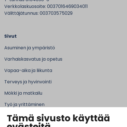
Verkkolaskuosoite: 0037016469034011
Välittäjätunnus: 003703575029
Sivut
Asuminen ja ympäristö
Varhaiskasvatus ja opetus
Vapaa-aika ja liikunta
Terveys ja hyvinvointi
Mökki ja matkailu
Työ ja yrittäminen
Tämä sivusto käyttää
Kunta ja hallinto
evästeitä