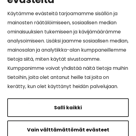
Käytämme evästeitä tarjoamamme sisällön ja
Suosituimmat sivut
mainosten räätälöimiseen, sosiaalisen median
ominaisuuksien tukemiseen ja kävijämäärämme
Esityslistat, pöytäkirjat, viranhaltijapäätökset ja
analysoimiseen. Lisäksi jaamme sosiaalisen median,
kuulutukset
mainosalan ja analytiikka-alan kumppaneillemme
Tietoa ja ohjeistusta koronavirukseen liittyen
tietoja siitä, miten käytät sivustoamme.
Asiointipiste
Kumppanimme voivat yhdistää näitä tietoja muihin
tietoihin, joita olet antanut heille tai joita on
Sähköinen asiointi
kerätty, kun olet käyttänyt heidän palvelujaan.
Yhteydenotto
Karttapalvelu
Salli kaikki
Tilavaraus
Kuntosali
Vain välttämättömät evästeet