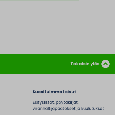
Takaisin ylös
Suosituimmat sivut
Esityslistat, pöytäkirjat,
viranhaltijapäätökset ja kuulutukset