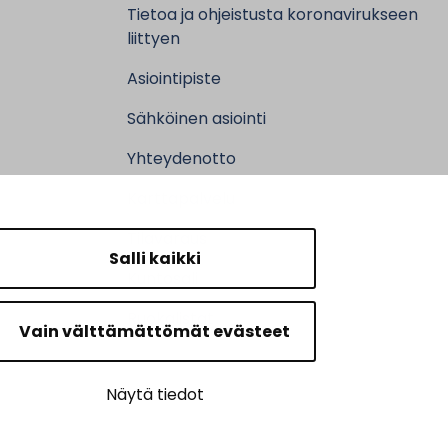
Tietoa ja ohjeistusta koronavirukseen
liittyen
Asiointipiste
Sähköinen asiointi
Yhteydenotto
Karttapalvelu
Tilavaraus
Salli kaikki
Kuntosali
Ruokalistat
Vain välttämättömät evästeet
Näytä tiedot