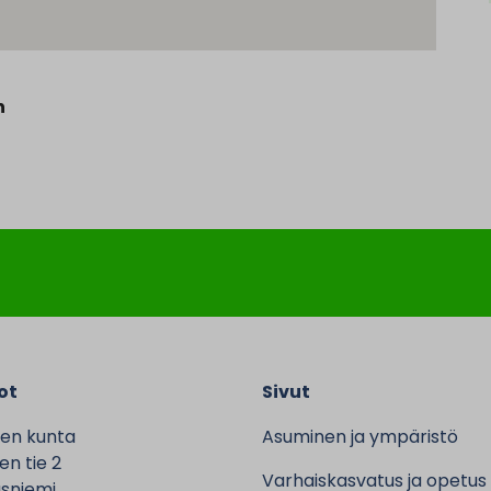
n
ot
Sivut
en kunta
Asuminen ja ympäristö
n tie 2
Varhaiskasvatus ja opetus
sniemi