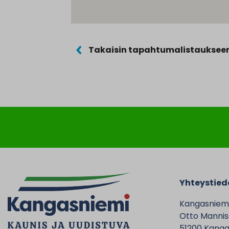
Takaisin tapahtumalistauksee
Yhteystied
Kangasniem
Otto Mannise
51200 Kanga