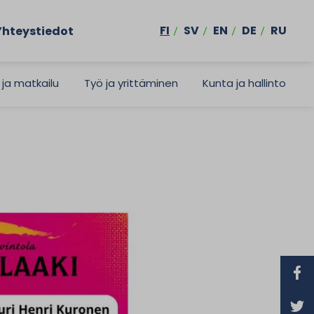
FI
SV
EN
DE
RU
Yhteystiedot
 ja matkailu
Työ ja yrittäminen
Kunta ja hallinto