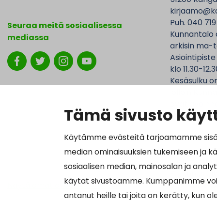
kirjaamo@ka
Puh. 040 719
Seuraa meitä sosiaalisessa
Kunnantalo 
mediassa
arkisin ma-t
Asiointipiste
klo 11.30-12.3
Kesäsulku on
jolloin Kunna
ovat avoinna
Tämä sivusto käytt
Käytämme evästeitä tarjoamamme sisällö
median ominaisuuksien tukemiseen ja k
Laskutustied
sosiaalisen median, mainosalan ja analy
Y-tunnus 01
käytät sivustoamme. Kumppanimme voivat y
Näytä omat evästeasetukseni
Verkkolasku
antanut heille tai joita on kerätty, kun o
Välittäjätu