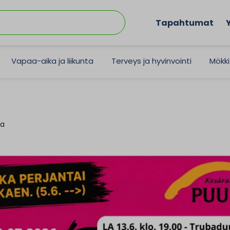
Tapahtumat
Vapaa-aika ja liikunta
Terveys ja hyvinvointi
Mökki
sa